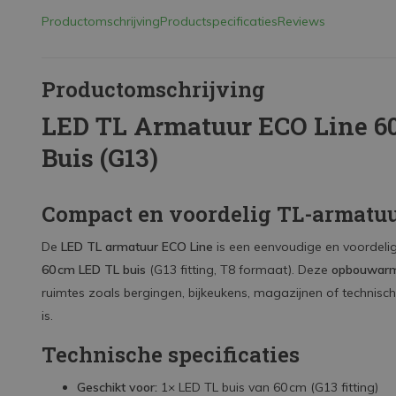
Productomschrijving
Productspecificaties
Reviews
Productomschrijving
LED TL Armatuur ECO Line 60
Buis (G13)
Compact en voordelig TL-armatuu
De
LED TL armatuur ECO Line
is een eenvoudige en voordelig
60 cm LED TL buis
(G13 fitting, T8 formaat). Deze
opbouwarm
ruimtes zoals bergingen, bijkeukens, magazijnen of technisc
is.
Technische specificaties
Geschikt voor:
1× LED TL buis van 60 cm (G13 fitting)