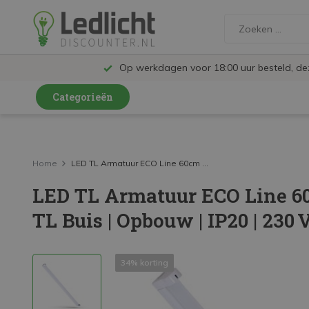
Op werkdagen voor 18:00 uur besteld, d
Categorieën
LED Lampen en Spots
LED Railspots
Home
LED TL Armatuur ECO Line 60cm ...
LED TL Armatuur ECO Line 60
LED Panelen
TL Buis | Opbouw | IP20 | 230
LED TL
LED Plafondlampen en Wandlampen
34% korting
LED Schijnwerpers
LED High Bay lampen