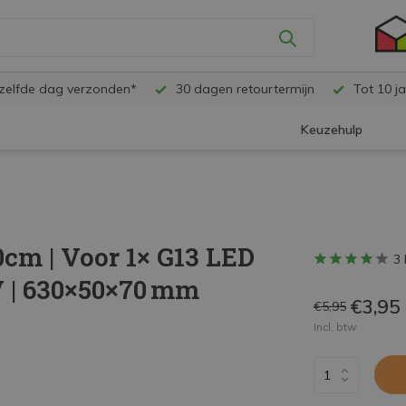
ezelfde dag verzonden*
30 dagen retourtermijn
Tot 10 ja
Keuzehulp
cm | Voor 1× G13 LED
3 
 V | 630×50×70 mm
€3,95
€5,95
Incl. btw