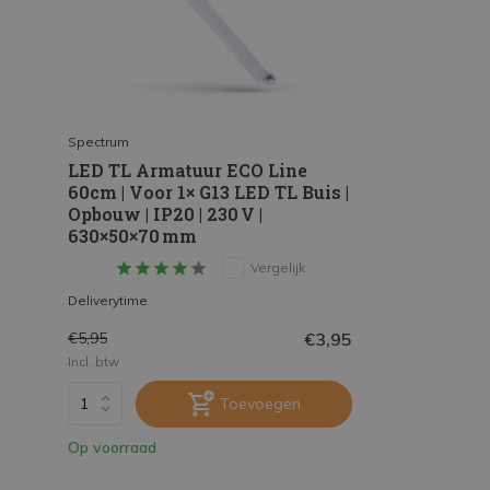
Spectrum
LED TL Armatuur ECO Line
60cm | Voor 1× G13 LED TL Buis |
Opbouw | IP20 | 230 V |
630×50×70 mm
Vergelijk
Deliverytime
€3,95
€5,95
Incl. btw
Toevoegen
Op voorraad