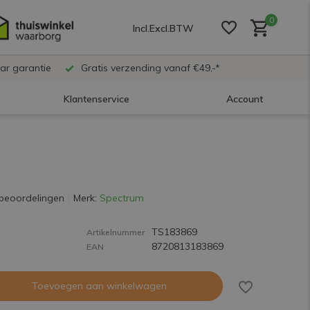
0
Incl.
Excl.
BTW
ar garantie
Gratis verzending vanaf €49,-*
Klantenservice
Account
Account aanmaken
Account aanmaken
beoordelingen
Merk:
Spectrum
TS183869
Account aanmaken
Artikelnummer
8720813183869
EAN
Toevoegen aan winkelwagen