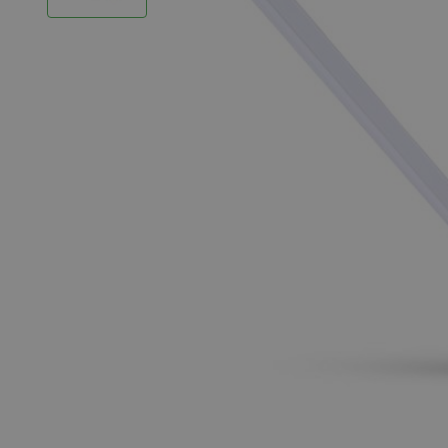
LED Strips
Decoratieve verlichting
LED Buitenverlichting
LED Noodverlichting
Installatiemateriaal
Mega Sale
Verduurzaming
LED TL verlichting