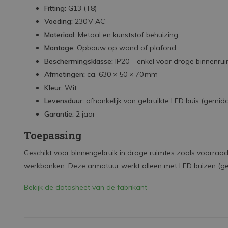
Fitting:
G13 (T8)
Voeding:
230 V AC
Materiaal:
Metaal en kunststof behuizing
Montage:
Opbouw op wand of plafond
Beschermingsklasse:
IP20 – enkel voor droge binnenru
Afmetingen:
ca. 630 × 50 × 70 mm
Kleur:
Wit
Levensduur:
afhankelijk van gebruikte LED buis (gemidd
Garantie:
2 jaar
Toepassing
Geschikt voor binnengebruik in droge ruimtes zoals voorraad
werkbanken. Deze armatuur werkt alleen met LED buizen (g
Bekijk de datasheet van de fabrikant