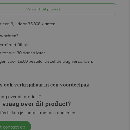
Vergelijk dit product
 een 9,1 door 35.808 klanten
rwachten?
raf met Billink
 tot wel 30 dagen later
en voor 18:00 besteld, dezelfde dag verzonden.
is ook verkrijgbaar in een voordeelpak:
n vraag over dit product?
fferte kan je contact met ons opnemen.
t contact op