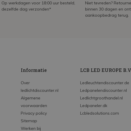
Op werkdagen voor 18:00 uur besteld,
Niet tevreden? Retournee
dezelfde dag verzonden*
binnen 30 dagen en on
aankoopbedrag terug.
Informatie
LCB LED EUROPE B.V
Over
Ledleuchtendiscounter.de
ledlichtdiscounter.nl
Ledpanelendiscounter.nl
Algemene
Ledlichtgroothandel.nl
voorwaarden
Ledpaneler.dk
Privacy policy
Lcbledsolutions.com
Sitemap
Werken bij