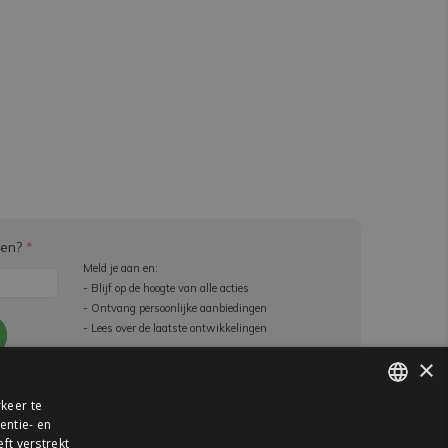
ven?
*
Meld je aan en:
- Blijf op de hoogte van alle acties
- Ontvang persoonlijke aanbiedingen
- Lees over de laatste ontwikkelingen
×
e beperkingen
keer te
entie- en
DUTCH
ft verstrekt