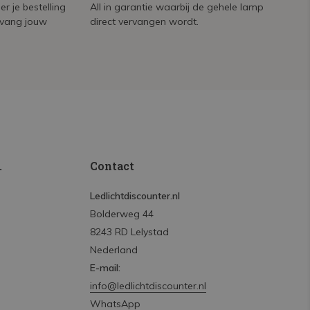
r je bestelling
All in garantie waarbij de gehele lamp
tvang jouw
direct vervangen wordt.
.
Contact
Ledlichtdiscounter.nl
Bolderweg 44
8243 RD Lelystad
Nederland
E-mail:
info@ledlichtdiscounter.nl
WhatsApp