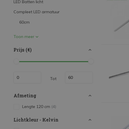
LED Batten licht
LED Strips
Compleet LED armatuur
Decoratieve verlichting
60cm
LED Buitenverlichting
LED Noodverlichting
Toon meer
Installatiemateriaal
Prijs (€)
Mega Sale
Verduurzaming
LED TL verlichting
Tot
Afmeting
Lengte 120 cm
(4)
Lichtkleur - Kelvin