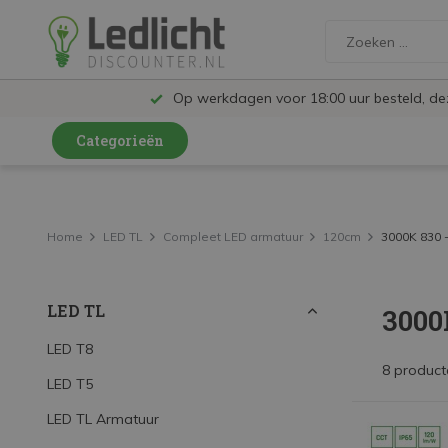
Op werkdagen voor 18:00 uur besteld, d
Categorieën
LED Lampen en Spots
LED Railspots
Home
LED TL
Compleet LED armatuur
120cm
3000K 830 -
LED Panelen
LED TL
3000
LED TL
LED Plafondlampen en Wandlampen
LED T8
8 product
LED T5
LED Schijnwerpers
LED TL Armatuur
LED High Bay lampen