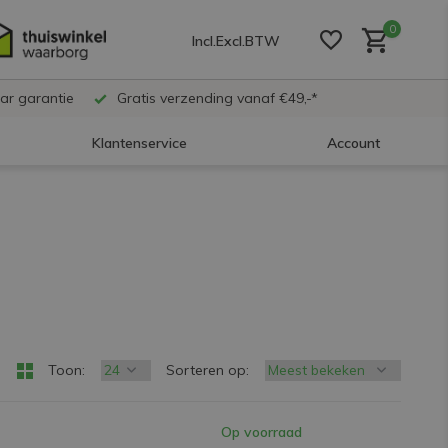
0
Incl.
Excl.
BTW
ar garantie
Gratis verzending vanaf €49,-*
Klantenservice
Account
Account aanmaken
Account aanmaken
Account aanmaken
Toon:
Sorteren op:
Op voorraad