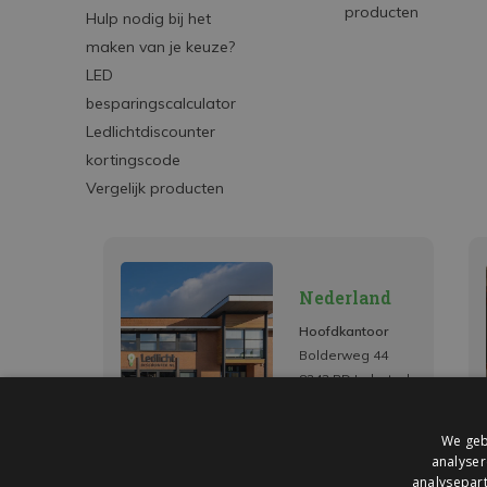
producten
Hulp nodig bij het
maken van je keuze?
LED
besparingscalculator
Ledlichtdiscounter
kortingscode
Vergelijk producten
Nederland
Hoofdkantoor
Bolderweg 44
8243 RD Lelystad
We geb
analyser
analysepart