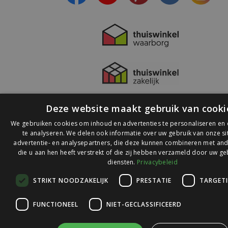
Deze website maakt gebruik van cooki
We gebruiken cookies om inhoud en advertenties te personaliseren en
te analyseren. We delen ook informatie over uw gebruik van onze s
advertentie- en analysepartners, die deze kunnen combineren met and
die u aan hen heeft verstrekt of die zij hebben verzameld door uw ge
© 2026 Ledlichtdiscounter.nl
diensten.
Privacybeleid
STRIKT NOODZAKELIJK
PRESTATIE
TARGET
Wij scoren een
9,1
op
9,1
Webwinkelkeur
FUNCTIONEEL
NIET-GECLASSIFICEERD