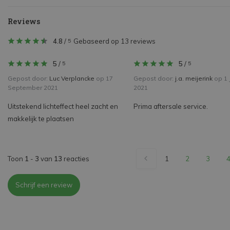
Reviews
4.8
/
Gebaseerd op 13 reviews
5
5
/
5
/
5
5
Gepost door:
Luc Verplancke
op 17
Gepost door:
j.a. meijerink
op 1 J
September 2021
2021
Uitstekend lichteffect heel zacht en
Prima aftersale service.
makkelijk te plaatsen
Toon
1
-
3
van
13
reacties
1
2
3
Schrijf een review