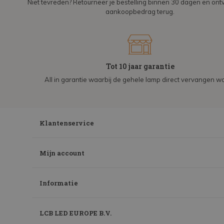
Niet tevreden? Retourneer je bestelling binnen 30 dagen en on
aankoopbedrag terug.
Tot 10 jaar garantie
All in garantie waarbij de gehele lamp direct vervangen wo
Klantenservice
Mijn account
Informatie
LCB LED EUROPE B.V.