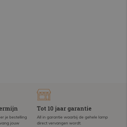
termijn
Tot 10 jaar garantie
r je bestelling
All in garantie waarbij de gehele lamp
tvang jouw
direct vervangen wordt.