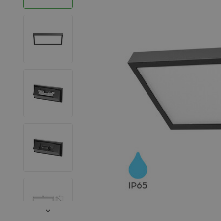
LED Strips
Decoratieve verlichting
LED Buitenverlichting
LED Noodverlichting
Installatiemateriaal
Mega Sale
Verduurzaming
LED TL verlichting