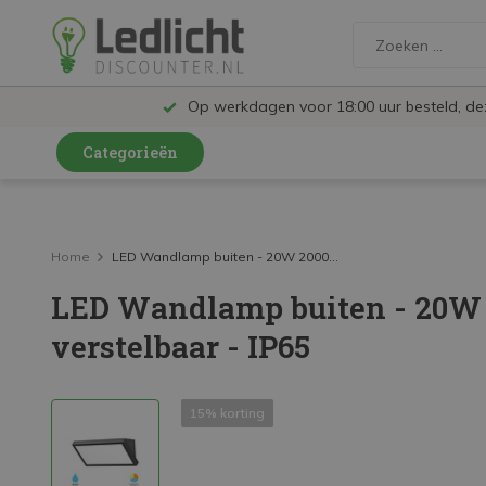
Op werkdagen voor 18:00 uur besteld, d
Categorieën
LED Lampen en Spots
LED Railspots
Home
LED Wandlamp buiten - 20W 2000...
LED Wandlamp buiten - 20W 
LED Panelen
verstelbaar - IP65
LED TL
LED Plafondlampen en Wandlampen
15% korting
LED Schijnwerpers
LED High Bay lampen