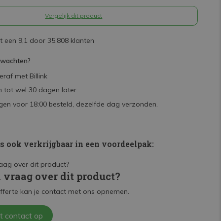
Vergelijk dit product
 een 9,1 door 35.808 klanten
rwachten?
raf met Billink
 tot wel 30 dagen later
en voor 18:00 besteld, dezelfde dag verzonden.
is ook verkrijgbaar in een voordeelpak:
n vraag over dit product?
fferte kan je contact met ons opnemen.
t contact op