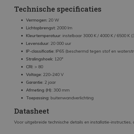
Technische specificaties
Vermogen:
20 W
Lichtopbrengst:
2000 lm
Kleurtemperatuur:
instelbaar 3000 K / 4000 K / 6500 K (
Levensduur:
20 000 uur
IP-classificatie:
IP65 (beschermd tegen stof en waterstr
Stralingshoek:
120°
CRI:
> 80
Voltage:
220–240 V
Garantie:
2 jaar
Afmeting (H):
300 mm
Toepassing:
buitenwandverlichting
Datasheet
Voor uitgebreide technische details en installatie-instructie