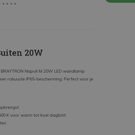
uiten 20W
 De BRAYTRON Napoli M 20W LED wandlamp
 een robuuste IP65-bescherming. Perfect voor je
topbrengst
6500 K voor warm tot koel daglicht
uiten