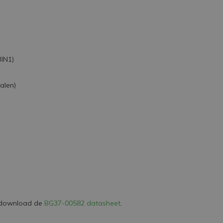
3IN1)
alen)
s, download de
BG37-00582 datasheet
.