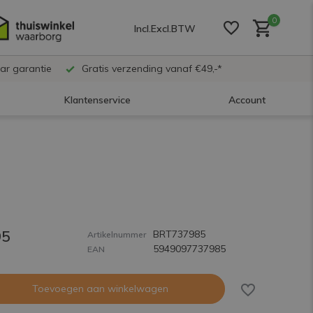
0
Incl.
Excl.
BTW
ar garantie
Gratis verzending vanaf €49,-*
Klantenservice
Account
Account aanmaken
Account aanmaken
95
BRT737985
Account aanmaken
Artikelnummer
5949097737985
EAN
Toevoegen aan winkelwagen