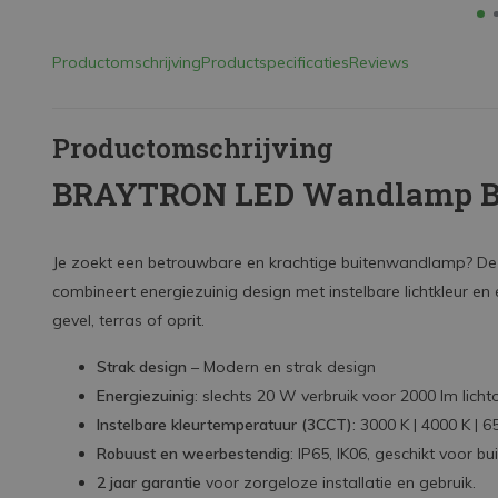
Productomschrijving
Productspecificaties
Reviews
Productomschrijving
BRAYTRON LED Wandlamp B
Je zoekt een betrouwbare en krachtige buitenwandlamp?
combineert energiezuinig design met instelbare lichtkleur en
gevel, terras of oprit.
Strak design
– Modern en strak design
Energiezuinig
: slechts 20 W verbruik voor 2000 lm lich
Instelbare kleurtemperatuur (3CCT)
: 3000 K | 4000 K | 
Robuust en weerbestendig
: IP65, IK06, geschikt voor b
2 jaar garantie
voor zorgeloze installatie en gebruik.