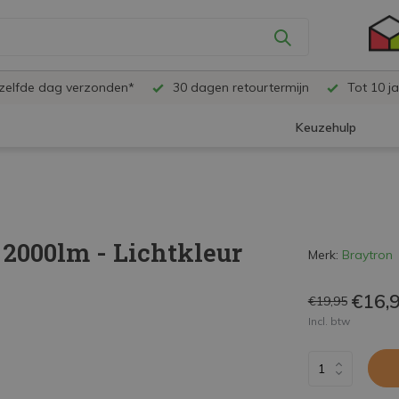
ezelfde dag verzonden*
30 dagen retourtermijn
Tot 10 ja
Keuzehulp
2000lm - Lichtkleur
Merk:
Braytron
€16,
€19,95
Incl. btw