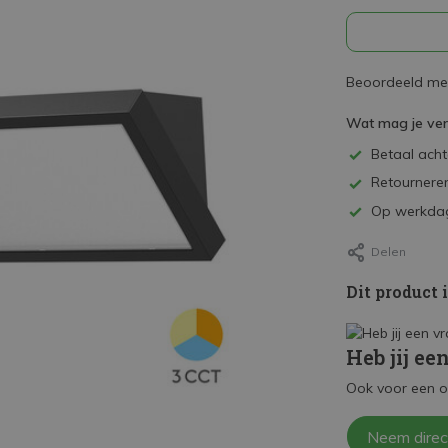
Beoordeeld met
Wat mag je ve
Betaal achte
Retourneren
Op werkdag
Delen
Dit product 
Heb jij ee
Ook voor een o
Neem direc