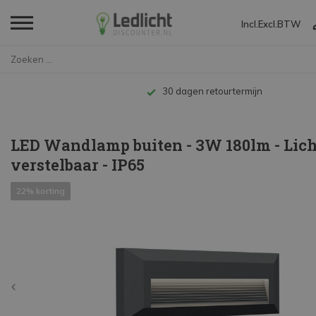
Incl.
Excl.
BTW
Home
LED Wandlamp buiten - 3W 180lm...
Tot 10 jaar garantie
LED Wandlamp buiten - 3W 180lm - Lich
verstelbaar - IP65
22% korting