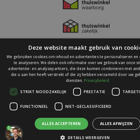
Deze website maakt gebruik van cooki
We gebruiken cookies om inhoud en advertenties te personaliseren en
te analyseren. We delen ook informatie over uw gebruik van onze s
advertentie- en analysepartners, die deze kunnen combineren met and
die u aan hen heeft verstrekt of die zij hebben verzameld door uw ge
© 2026 Ledlichtdiscounter.nl
diensten.
Privacybeleid
STRIKT NOODZAKELIJK
PRESTATIE
TARGET
Wij scoren een
9,1
op
9,1
Webwinkelkeur
FUNCTIONEEL
NIET-GECLASSIFICEERD
ALLES ACCEPTEREN
ALLES AFWIJZEN
1
DETAILS WEERGEVEN