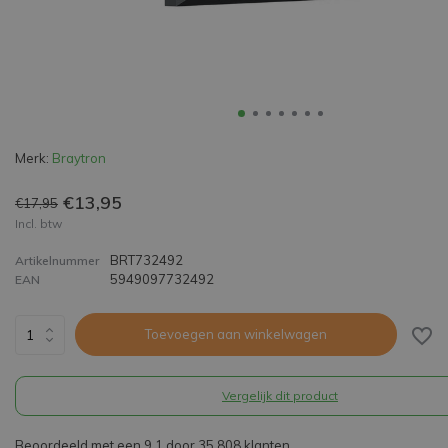
Merk:
Braytron
€13,95
€17,95
Incl. btw
BRT732492
Artikelnummer
5949097732492
EAN
Toevoegen aan winkelwagen
Vergelijk dit product
Beoordeeld met een 9,1 door 35.808 klanten