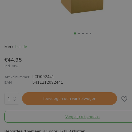
Merk:
Lucide
€44,95
Incl. btw
LCD092441
Artikelnummer
5411212092441
EAN
Toevoegen aan winkelwagen
Vergelijk dit product
Beoordeeld met een 9,1 door 35.808 klanten