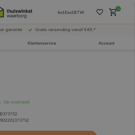
0
Incl.
Excl.
BTW
ar garantie
Gratis verzending vanaf €49,-*
Klantenservice
Account
Account aanmaken
Account aanmaken
5
Account aanmaken
Op voorraad
KB373752
5902201373752