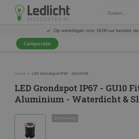
Op werkdagen voor 18:00 uur besteld, d
Categorieën
LED Lampen en Spots
LED Railspots
Home
LED Grondspot IP67 - GU10 Fitt...
LED Grondspot IP67 - GU10 Fi
LED Panelen
Aluminium - Waterdicht & Sl
LED TL
LED Plafondlampen en Wandlampen
33% korting
LED Schijnwerpers
LED High Bay lampen