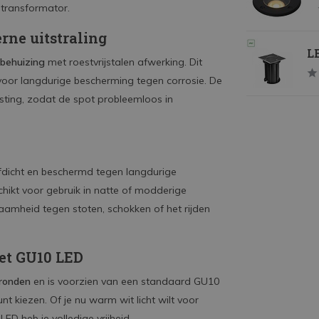
transformator.
ne uitstraling
LE
behuizing
met roestvrijstalen afwerking. Dit
voor langdurige bescherming tegen corrosie. De
sting, zodat de spot probleemloos in
fdicht en beschermd tegen langdurige
hikt voor gebruik in natte of modderige
amheid tegen stoten, schokken of het rijden
met GU10 LED
gronden
en is voorzien van een standaard GU10
t kiezen. Of je nu warm wit licht wilt voor
LED heb je volledige vrijheid.