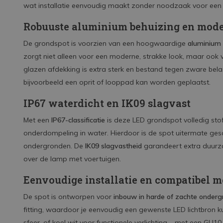
wat installatie eenvoudig maakt zonder noodzaak voor een 
Robuuste aluminium behuizing en moder
De grondspot is voorzien van een hoogwaardige
aluminium 
zorgt niet alleen voor een moderne, strakke look, maar ook 
glazen afdekking is extra sterk en bestand tegen zware bela
bijvoorbeeld een oprit of looppad kan worden geplaatst.
IP67 waterdicht en IK09 slagvast
Met een
IP67-classificatie
is deze LED grondspot volledig sto
onderdompeling in water. Hierdoor is de spot uitermate gesc
ondergronden. De
IK09 slagvastheid
garandeert extra duurza
over de lamp met voertuigen.
Eenvoudige installatie en compatibel 
De spot is ontworpen voor
inbouw in harde of zachte onder
fitting, waardoor je eenvoudig een gewenste LED lichtbron kun
sfeer, of koel wit voor functionele verlichting – met een GU10 