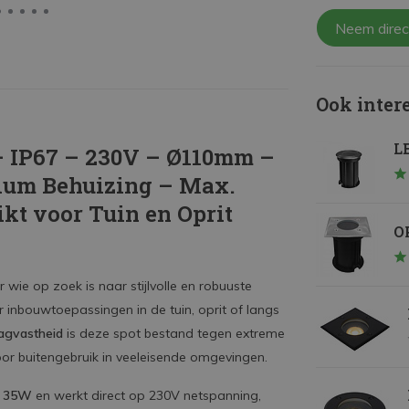
Neem direc
Ook inter
LE
– IP67 – 230V – Ø110mm –
ium Behuizing – Max.
kt voor Tuin en Oprit
OP
 wie op zoek is naar stijlvolle en robuuste
 inbouwtoepassingen in de tuin, oprit of langs
lagvastheid
is deze spot bestand tegen extreme
r buitengebruik in veeleisende omgevingen.
l 35W
en werkt direct op 230V netspanning,