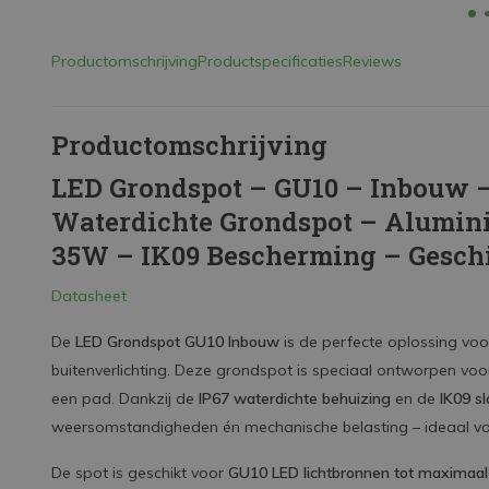
Productomschrijving
Productspecificaties
Reviews
Productomschrijving
LED Grondspot – GU10 – Inbouw 
Waterdichte Grondspot – Alumin
35W – IK09 Bescherming – Geschi
Datasheet
De
LED Grondspot GU10 Inbouw
is de perfecte oplossing voor
buitenverlichting. Deze grondspot is speciaal ontworpen voor
een pad. Dankzij de
IP67 waterdichte behuizing
en de
IK09 s
weersomstandigheden én mechanische belasting – ideaal voo
De spot is geschikt voor
GU10 LED lichtbronnen tot maximaa