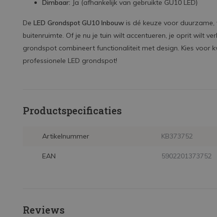
Dimbaar:
Ja (afhankelijk van gebruikte GU10 LED)
De
LED Grondspot GU10 Inbouw
is dé keuze voor duurzame, vei
buitenruimte. Of je nu je tuin wilt accentueren, je oprit wilt v
grondspot combineert functionaliteit met design. Kies voor 
professionele LED grondspot!
Productspecificaties
Artikelnummer
KB373752
EAN
5902201373752
Reviews