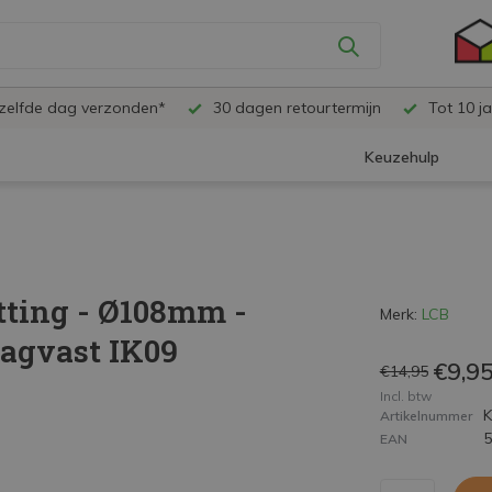
ezelfde dag verzonden*
30 dagen retourtermijn
Tot 10 ja
Keuzehulp
tting - Ø108mm -
Merk:
LCB
agvast IK09
€9,9
€14,95
Incl. btw
Artikelnummer
EAN