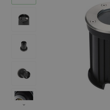
LED Strips
Decoratieve verlichting
LED Buitenverlichting
LED Noodverlichting
Installatiemateriaal
Mega Sale
Verduurzaming
LED TL verlichting