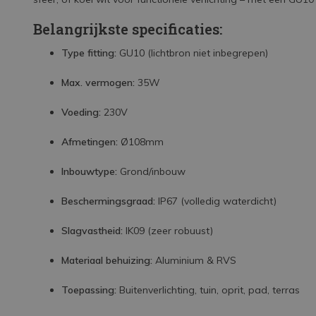
Belangrijkste specificaties:
Type fitting:
GU10 (lichtbron niet inbegrepen)
Max. vermogen:
35W
Voeding:
230V
Afmetingen:
Ø108mm
Inbouwtype:
Grond/inbouw
Beschermingsgraad:
IP67 (volledig waterdicht)
Slagvastheid:
IK09 (zeer robuust)
Materiaal behuizing:
Aluminium & RVS
Toepassing:
Buitenverlichting, tuin, oprit, pad, terras