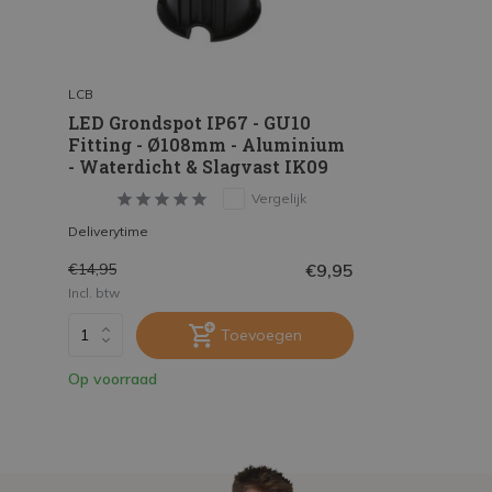
LCB
LED Grondspot IP67 - GU10
Fitting - Ø108mm - Aluminium
- Waterdicht & Slagvast IK09
Vergelijk
Deliverytime
€9,95
€14,95
Incl. btw
Toevoegen
Op voorraad