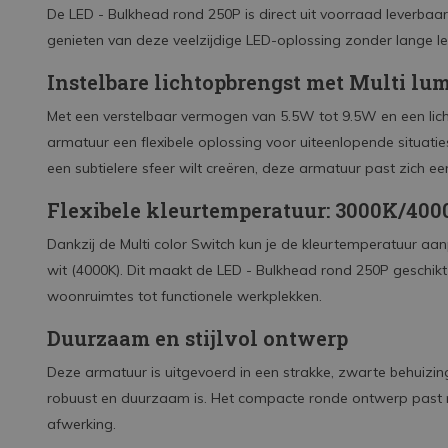
De LED - Bulkhead rond 250P is direct uit voorraad leverbaar b
genieten van deze veelzijdige LED-oplossing zonder lange lev
Instelbare lichtopbrengst met Multi lu
Met een verstelbaar vermogen van 5.5W tot 9.5W en een lic
armatuur een flexibele oplossing voor uiteenlopende situaties
een subtielere sfeer wilt creëren, deze armatuur past zich 
Flexibele kleurtemperatuur: 3000K/40
Dankzij de Multi color Switch kun je de kleurtemperatuur a
wit (4000K). Dit maakt de LED - Bulkhead rond 250P geschikt
woonruimtes tot functionele werkplekken.
Duurzaam en stijlvol ontwerp
Deze armatuur is uitgevoerd in een strakke, zwarte behuizin
robuust en duurzaam is. Het compacte ronde ontwerp past naa
afwerking.