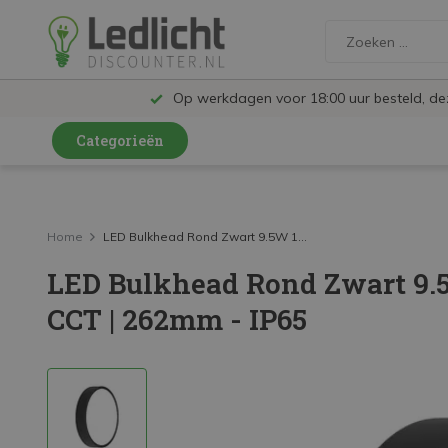
Op werkdagen voor 18:00 uur besteld, d
Categorieën
LED Lampen en Spots
LED Railspots
Home
LED Bulkhead Rond Zwart 9.5W 1...
LED Bulkhead Rond Zwart 9.
LED Panelen
CCT | 262mm - IP65
LED TL
LED Plafondlampen en Wandlampen
LED Schijnwerpers
LED High Bay lampen