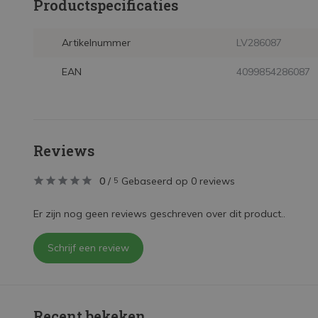
Productspecificaties
Artikelnummer
LV286087
EAN
4099854286087
Reviews
0
/
Gebaseerd op 0 reviews
5
Er zijn nog geen reviews geschreven over dit product..
Schrijf een review
Recent bekeken