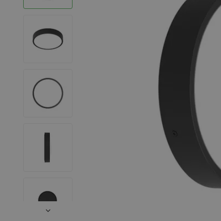
LED Strips
Decoratieve verlichting
LED Buitenverlichting
LED Noodverlichting
Installatiemateriaal
Mega Sale
Verduurzaming
LED TL verlichting