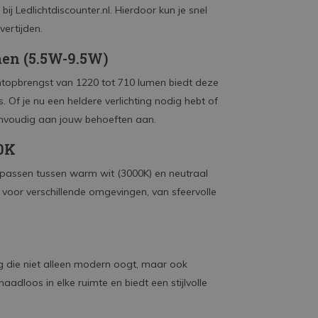
ij Ledlichtdiscounter.nl. Hierdoor kun je snel
ertijden.
men (5.5W-9.5W)
htopbrengst van 1220 tot 710 lumen biedt deze
. Of je nu een heldere verlichting nodig hebt of
eenvoudig aan jouw behoeften aan.
00K
anpassen tussen warm wit (3000K) en neutraal
 voor verschillende omgevingen, van sfeervolle
g die niet alleen modern oogt, maar ook
dloos in elke ruimte en biedt een stijlvolle