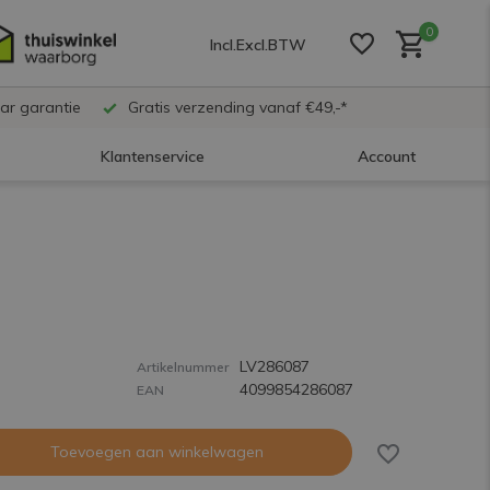
0
Incl.
Excl.
BTW
ar garantie
Gratis verzending vanaf €49,-*
Klantenservice
Account
Account aanmaken
Account aanmaken
LV286087
Account aanmaken
Artikelnummer
4099854286087
EAN
Toevoegen aan winkelwagen