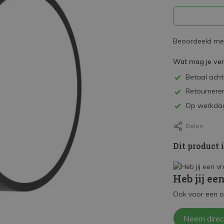
Beoordeeld met
Wat mag je ve
Betaal achte
Retourneren
Op werkdag
Delen
Dit product 
Heb jij ee
Ook voor een o
Neem direc