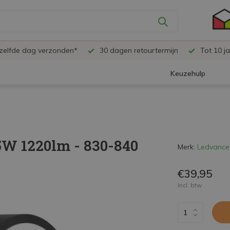
ezelfde dag verzonden*
30 dagen retourtermijn
Tot 10 ja
Keuzehulp
5W 1220lm - 830-840
Merk:
Ledvance
€39,95
Incl. btw