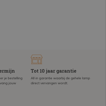
termijn
Tot 10 jaar garantie
r je bestelling
All in garantie waarbij de gehele lamp
tvang jouw
direct vervangen wordt.