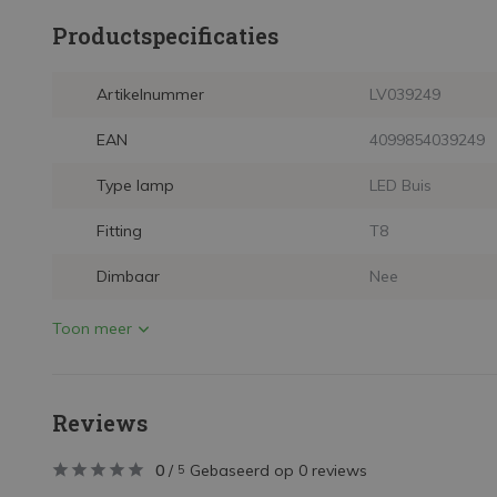
Productspecificaties
Artikelnummer
LV039249
EAN
4099854039249
Type lamp
LED Buis
Fitting
T8
Dimbaar
Nee
Toon meer
Reviews
0
/
Gebaseerd op 0 reviews
5