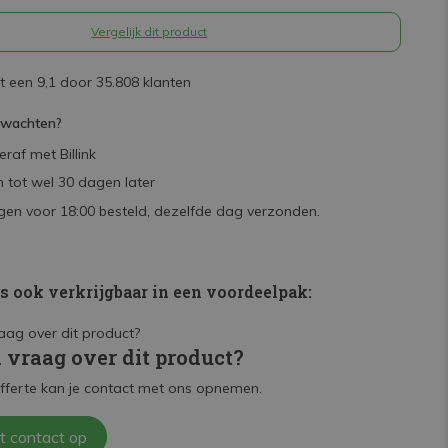
Vergelijk dit product
 een 9,1 door 35.808 klanten
rwachten?
raf met Billink
 tot wel 30 dagen later
en voor 18:00 besteld, dezelfde dag verzonden.
is ook verkrijgbaar in een voordeelpak:
n vraag over dit product?
fferte kan je contact met ons opnemen.
t contact op