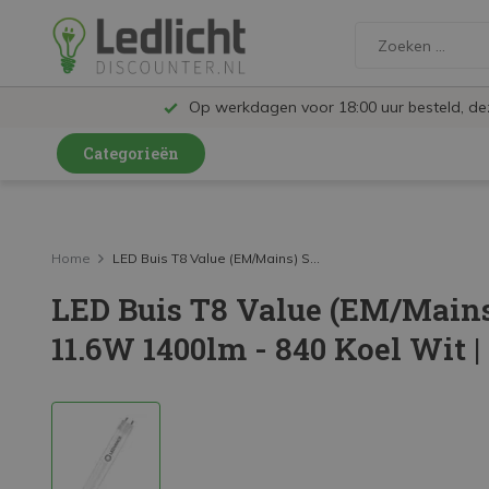
Op werkdagen voor 18:00 uur besteld, d
Categorieën
LED Lampen en Spots
LED Railspots
Home
LED Buis T8 Value (EM/Mains) S...
LED Buis T8 Value (EM/Mains
LED Panelen
11.6W 1400lm - 840 Koel Wit 
LED TL
LED Plafondlampen en Wandlampen
LED Schijnwerpers
LED High Bay lampen