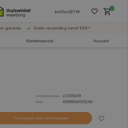
0
Incl.
Excl.
BTW
ar garantie
Gratis verzending vanaf €49,-*
Klantenservice
Account
Account aanmaken
Account aanmaken
LV039249
Account aanmaken
Artikelnummer
4099854039249
EAN
Toevoegen aan winkelwagen