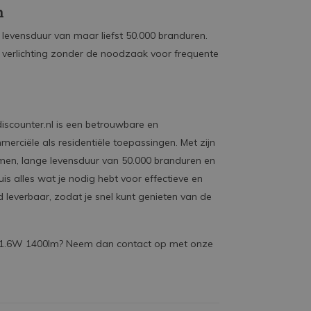
n
levensduur van maar liefst 50.000 branduren.
e verlichting zonder de noodzaak voor frequente
iscounter.nl is een betrouwbare en
merciële als residentiële toepassingen. Met zijn
umen, lange levensduur van 50.000 branduren en
s alles wat je nodig hebt voor effectieve en
d leverbaar, zodat je snel kunt genieten van de
 11.6W 1400lm? Neem dan contact op met onze