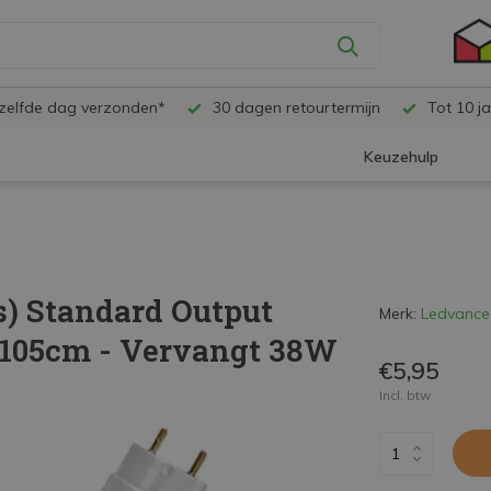
ezelfde dag verzonden*
30 dagen retourtermijn
Tot 10 ja
Keuzehulp
) Standard Output
Merk:
Ledvance
| 105cm - Vervangt 38W
€5,95
Incl. btw