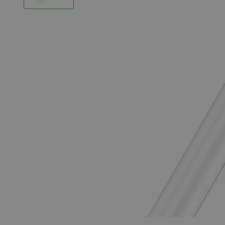
LED Strips
Decoratieve verlichting
LED Buitenverlichting
LED Noodverlichting
Installatiemateriaal
Mega Sale
Verduurzaming
LED TL verlichting