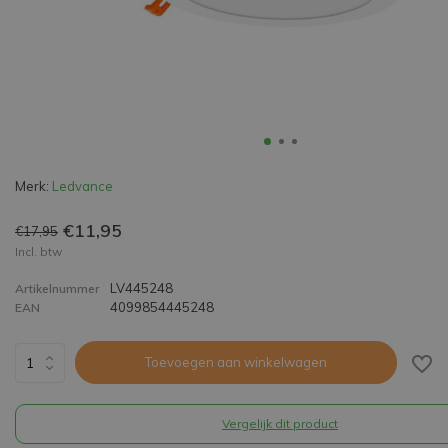
Merk:
Ledvance
€11,95
€17,95
Incl. btw
LV445248
Artikelnummer
4099854445248
EAN
Toevoegen aan winkelwagen
Vergelijk dit product