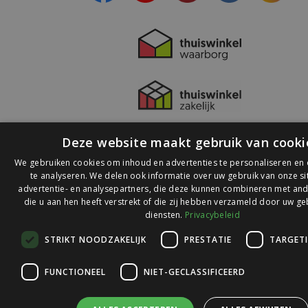
Deze website maakt gebruik van cooki
We gebruiken cookies om inhoud en advertenties te personaliseren en
te analyseren. We delen ook informatie over uw gebruik van onze s
advertentie- en analysepartners, die deze kunnen combineren met and
die u aan hen heeft verstrekt of die zij hebben verzameld door uw ge
© 2026 Ledlichtdiscounter.nl
diensten.
Privacybeleid
STRIKT NOODZAKELIJK
PRESTATIE
TARGET
Wij scoren een
9,1
op
9,1
Webwinkelkeur
FUNCTIONEEL
NIET-GECLASSIFICEERD