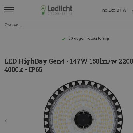
Incl.
Excl.
BTW
Home
LED HighBay Gen4 - 147W 150lm/...
termijn
LED HighBay Gen4 - 147W 150lm/w 2200
4000k - IP65