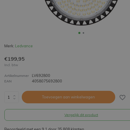
Merk:
Ledvance
€199,95
Incl. btw
LV692800
Artikelnummer
4058075692800
EAN
Toevoegen aan winkelwagen
Vergelijk dit product
Beoordeeld met een 9,1 door 35.808 klanten