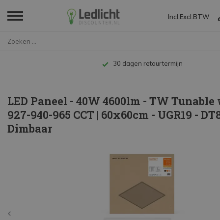
Incl.
Excl.
BTW
Home
LED Paneel - 40W 4600lm - TW T...
30 dagen retourtermijn
LED Paneel - 40W 4600lm - TW Tunable 
927-940-965 CCT | 60x60cm - UGR19 - DT
Dimbaar