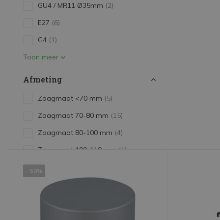
GU4 / MR11 Ø35mm
(2)
E27
(6)
G4
(1)
Toon meer
Afmeting
Zaagmaat <70 mm
(5)
Zaagmaat 70-80 mm
(15)
Zaagmaat 80-100 mm
(4)
Zaagmaat 100-110 mm
(1)
Lengte 30 cm
(3)
- 50%
Lengte 60 cm
(2)
Toon meer