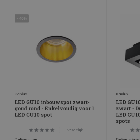
16-20W
(1)
- 40%
26-30W
(1)
Toon meer
Kanlux
Kanlux
LED GU10 inbouwspot zwart-
LED GU10
goud rond - Enkelvoudig voor 1
zwart - D
LED GU10 spot
LED GU10 
spots
Vergelijk
Deliverytime
Deliverytime