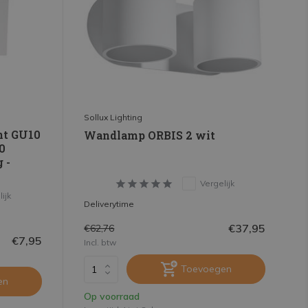
Sollux Lighting
nt GU10
Wandlamp ORBIS 2 wit
0
 -
Vergelijk
ijk
Deliverytime
€37,95
€62,76
€7,95
Incl. btw
Toevoegen
en
Op voorraad