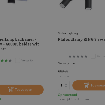
Sollux Lighting
gellamp badkamer -
Plafondlamp RING 3 zwa
W - 4000K helder wit
wart
Vergel
Vergelijk
Deliverytime
€63,59
Incl. btw
Toevoeg
Toevoegen
Op voorraad
d
Levertijd 4 tot 8 dagen