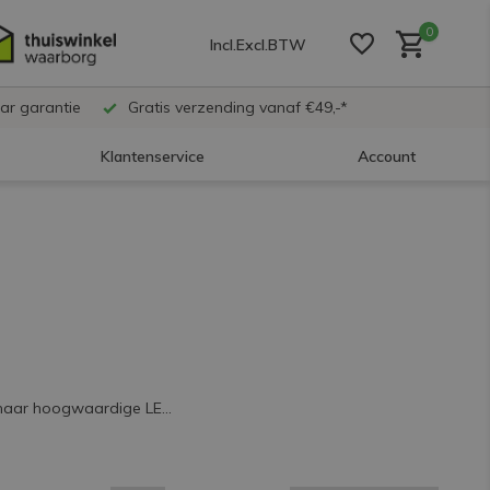
0
Incl.
Excl.
BTW
ar garantie
Gratis verzending vanaf €49,-*
Klantenservice
Account
Account aanmaken
Account aanmaken
Account aanmaken
 naar hoogwaardige LE...