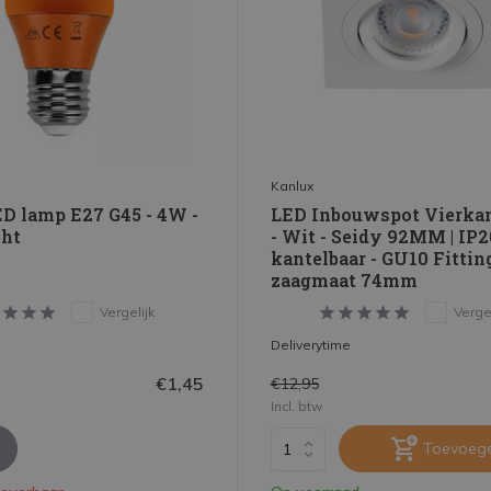
Kanlux
D lamp E27 G45 - 4W -
LED Inbouwspot Vierka
cht
- Wit - Seidy 92MM | IP2
kantelbaar - GU10 Fitting
zaagmaat 74mm
Vergelijk
Vergel
Deliverytime
€1,45
€12,95
Incl. btw
Toevoeg