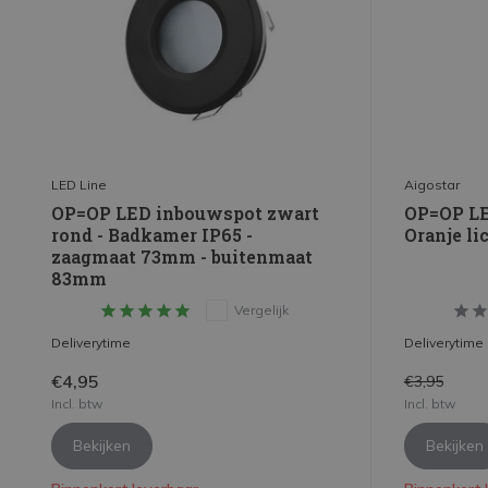
LED Line
Aigostar
OP=OP LED inbouwspot zwart
OP=OP LE
rond - Badkamer IP65 -
Oranje li
zaagmaat 73mm - buitenmaat
83mm
Vergelijk
Deliverytime
Deliverytime
€4,95
€3,95
Incl. btw
Incl. btw
Bekijken
Bekijken