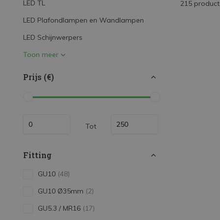
LED TL
215 produc
LED Strips
LED Plafondlampen en Wandlampen
Decoratieve verlichting
LED Schijnwerpers
LED Buitenverlichting
Toon meer
LED Noodverlichting
Prijs (€)
Installatiemateriaal
Mega Sale
Verduurzaming
Tot
LED TL verlichting
Fitting
GU10
(48)
GU10 Ø35mm
(2)
GU5.3 / MR16
(17)