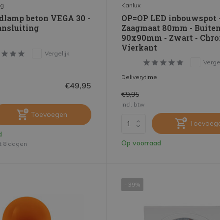
ng
Kanlux
lamp beton VEGA 30 -
OP=OP LED inbouwspot 
ansluiting
Zaagmaat 80mm - Buite
90x90mm - Zwart - Chro
Vierkant
Vergelijk
Vergel
Deliverytime
€49,95
€9,95
Incl. btw
Toevoegen
Toevoeg
d
Op voorraad
ot 8 dagen
- 39%