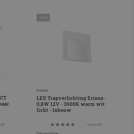
- 50%
Kanlux
CCT
LED Trapverlichting Erinus -
baar
0,8W 12V - 3000K warm wit
licht - Inbouw
ijk
Vergelijk
Deliverytime