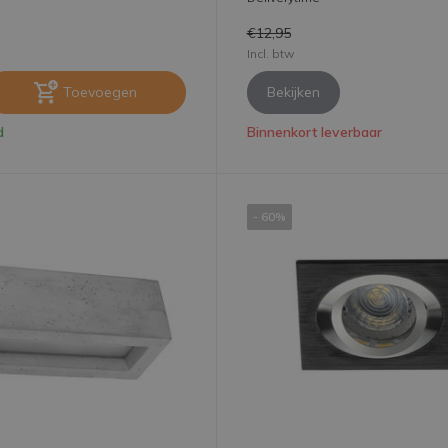
€12,95
Incl. btw
Toevoegen
Bekijken
d
Binnenkort leverbaar
- 60%