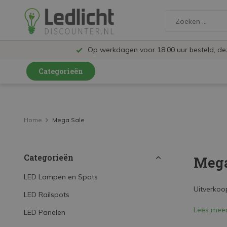
Op werkdagen voor 18:00 uur besteld, d
Categorieën
LED Lampen en Spots
LED Railspots
Home
Mega Sale
LED Panelen
Categorieën
Mega
LED TL
LED Plafondlampen en Wandlampen
LED Lampen en Spots
Uitverkoop
LED Railspots
LED Schijnwerpers
Lees mee
LED Panelen
LED High Bay lampen