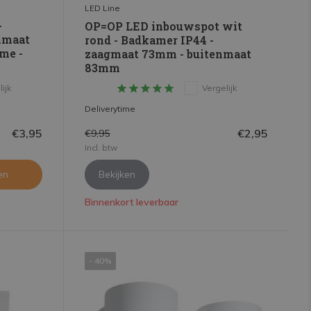
LED Line
-
OP=OP LED inbouwspot wit
nmaat
rond - Badkamer IP44 -
me -
zaagmaat 73mm - buitenmaat
83mm
ijk
Vergelijk
Deliverytime
€3,95
€2,95
€9,95
Incl. btw
en
Bekijken
Binnenkort leverbaar
- 40%