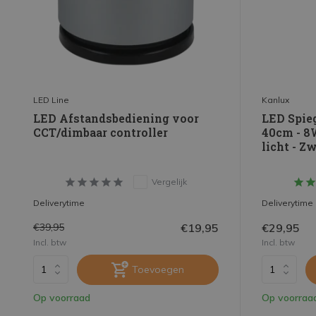
Lichtkleur - Kelvin
1800K - 2200K extra warm wit
(1)
2700K - 3000K warm wit
(8)
4000K helder wit
(9)
LED Line
Kanlux
6000K daglicht wit
(7)
LED Afstandsbediening voor
LED Spie
2700K - 3000K 830
(4)
CCT/dimbaar controller
40cm - 8
licht - Z
4000K - 4500K 840
(2)
Toon meer
Vergelijk
Deliverytime
Deliverytime
Verbruik - Wattage
€19,95
€29,95
€39,95
<2W
(2)
Incl. btw
Incl. btw
2-5W
(6)
Toevoegen
6-10W
(8)
Op voorraad
Op voorraa
11-15W
(2)