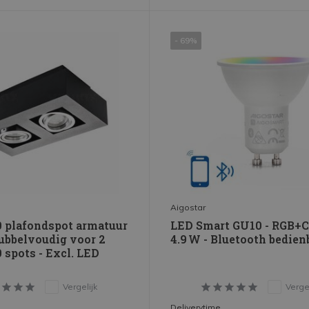
- 69%
Aigostar
 plafondspot armatuur
LED Smart GU10 - RGB+
ubbelvoudig voor 2
4.9 W - Bluetooth bedien
spots - Excl. LED
Vergelijk
Vergel
Deliverytime