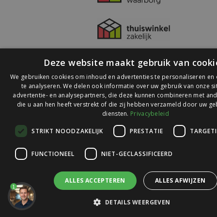
Deze website maakt gebruik van cooki
We gebruiken cookies om inhoud en advertenties te personaliseren en
te analyseren. We delen ook informatie over uw gebruik van onze s
advertentie- en analysepartners, die deze kunnen combineren met and
die u aan hen heeft verstrekt of die zij hebben verzameld door uw ge
© 2026 Ledlichtdiscounter.nl
diensten.
Privacybeleid
STRIKT NOODZAKELIJK
PRESTATIE
TARGET
Wij scoren een
9,1
op
9,1
Webwinkelkeur
FUNCTIONEEL
NIET-GECLASSIFICEERD
ALLES ACCEPTEREN
ALLES AFWIJZEN
1
DETAILS WEERGEVEN