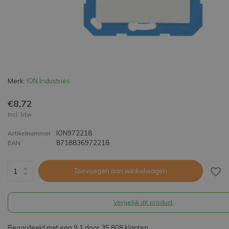
Merk:
ION Industries
€8,72
Incl. btw
ION972218
Artikelnummer
8718836972218
EAN
Toevoegen aan winkelwagen
Vergelijk dit product
Beoordeeld met een 9,1 door 35.808 klanten