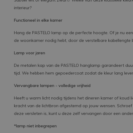
Subtiel wit of elegant zwart? Welke van deze klassieke kleu
interieur?
Functioneel in elke kamer
Hang de PASTELO lamp op de perfecte hoogte. Of je nu een 
de woonkamer nodig hebt, door de verstelbare kabellengte ber
Lamp voor jaren
De metalen kap van de PASTELO hanglamp garandeert duu
tijd. We hebben hem gepoedercoat zodat de kleur lang levendi
Vervangbare lampen - volledige vrijheid
Heeft u warm licht nodig tijdens het dineren kamer of koud l
kracht van de lichtbron afgestemd op jouw wensen. Schroef
deze versleten is, kunt u deze zelf vervangen door een ande
*lamp niet inbegrepen