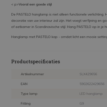
< p>
Vooral een goede stijl
De PASTELO hanglamp is niet alleen functionele verlichting. 
decoratie van uw interieur zal zijn. Het voegt verfijning
of eetkamer in Scandinavische stijl. Hang PASTELO op in je hu
Hanglamp met PASTELO kap - omdat licht een mooie setting
Productspecificaties
Artikelnummer
SLX429656
EAN
5902622429656
Type lamp
LED hanglamp
Fitting
G9