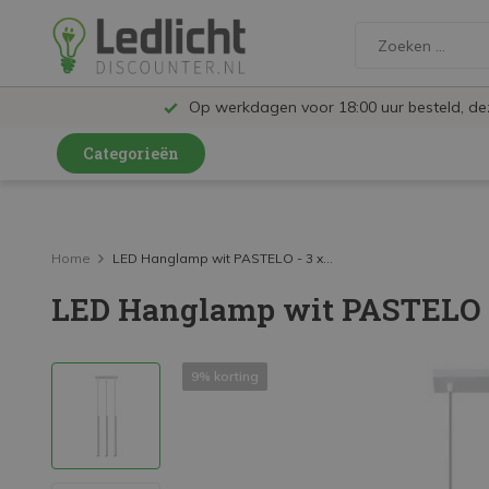
Op werkdagen voor 18:00 uur besteld, d
Categorieën
LED Lampen en Spots
LED Railspots
Home
LED Hanglamp wit PASTELO - 3 x...
LED Hanglamp wit PASTELO -
LED Panelen
LED TL
9% korting
LED Plafondlampen en Wandlampen
LED Schijnwerpers
LED High Bay lampen