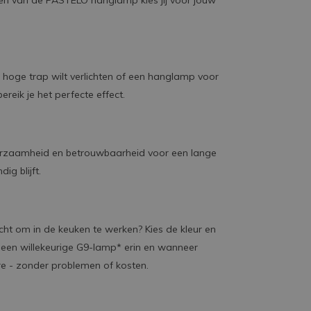
ren van de PASTELO hanglamp kies jij voor jouw
hoge trap wilt verlichten of een hanglamp voor
eik je het perfecte effect.
rzaamheid en betrouwbaarheid voor een lange
g blijft.
icht om in de keuken te werken? Kies de kleur en
 een willekeurige G9-lamp* erin en wanneer
re - zonder problemen of kosten.