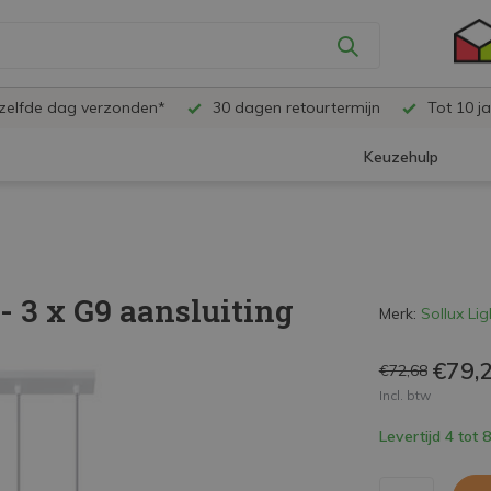
ezelfde dag verzonden*
30 dagen retourtermijn
Tot 10 ja
Keuzehulp
 3 x G9 aansluiting
Merk:
Sollux Lig
€79,
€72,68
Incl. btw
Levertijd 4 tot 