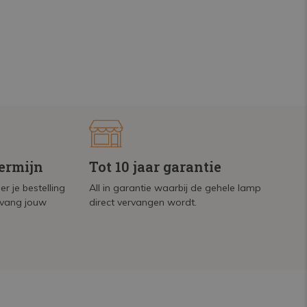
termijn
Tot 10 jaar garantie
r je bestelling
All in garantie waarbij de gehele lamp
tvang jouw
direct vervangen wordt.