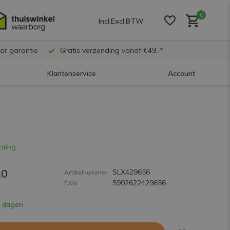
0
Incl.
Excl.
BTW
ar garantie
Gratis verzending vanaf €49,-*
Klantenservice
Account
Account aanmaken
Account aanmaken
hting
20
SLX429656
Account aanmaken
Artikelnummer
5902622429656
EAN
8 dagen