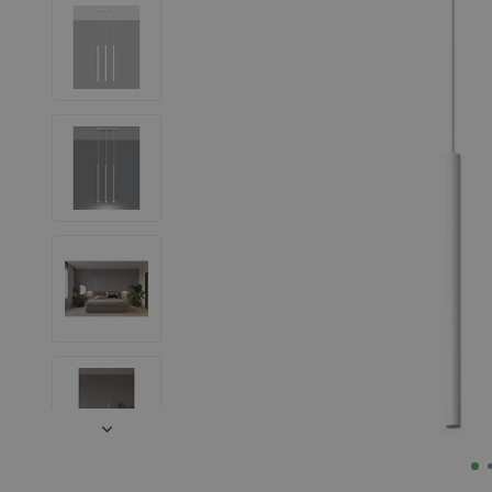
LED Strips
Decoratieve verlichting
LED Buitenverlichting
LED Noodverlichting
Installatiemateriaal
Mega Sale
Verduurzaming
LED TL verlichting