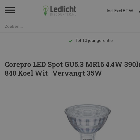
Incl.
Excl.
BTW
Home
Corepro LED Spot GU5.3 MR16 4....
Tot 10 jaar garantie
Corepro LED Spot GU5.3 MR16 4.4W 390l
840 Koel Wit | Vervangt 35W