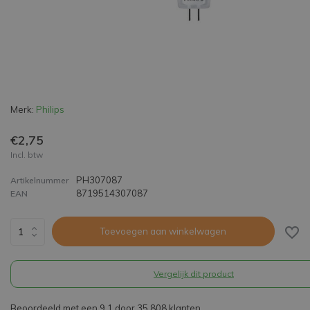
Merk:
Philips
€2,75
Incl. btw
PH307087
Artikelnummer
8719514307087
EAN
Toevoegen aan winkelwagen
Vergelijk dit product
Beoordeeld met een 9,1 door 35.808 klanten