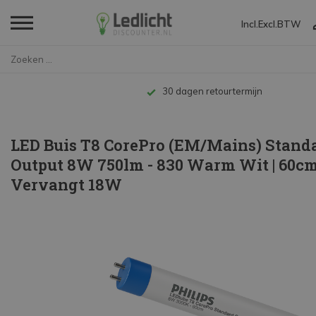
Incl.
Excl.
BTW
Home
LED Buis T8 CorePro (EM/Mains)...
Tot 10 jaar garantie
LED Buis T8 CorePro (EM/Mains) Stand
Output 8W 750lm - 830 Warm Wit | 60cm
Vervangt 18W