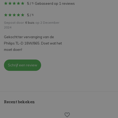
5
/
Gebaseerd op 1 reviews
5
5
/
5
Gepost door:
tl buis
op 2 December
2024
Gekocht ter vervanging van de
Philips TL-D 18W/865. Doet wat het
moet doen!
Schrijf een review
Recent bekeken