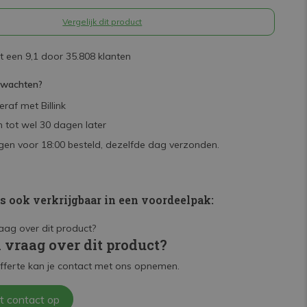
Vergelijk dit product
 een 9,1 door 35.808 klanten
rwachten?
raf met Billink
 tot wel 30 dagen later
en voor 18:00 besteld, dezelfde dag verzonden.
is ook verkrijgbaar in een voordeelpak:
n vraag over dit product?
fferte kan je contact met ons opnemen.
t contact op