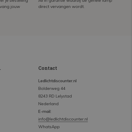
r je bestelling
All in garantie waarbij de gehele lamp
tvang jouw
direct vervangen wordt.
.
Contact
Ledlichtdiscounter.nl
Bolderweg 44
8243 RD Lelystad
Nederland
E-mail:
info@ledlichtdiscounter.nl
WhatsApp