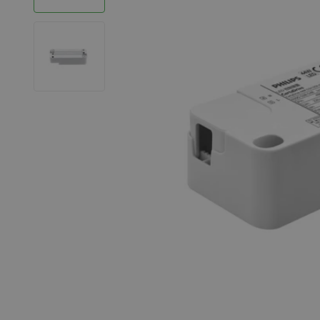
LED Strips
Decoratieve verlichting
LED Buitenverlichting
LED Noodverlichting
Installatiemateriaal
Mega Sale
Verduurzaming
LED TL verlichting