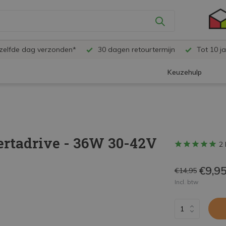
ezelfde dag verzonden*
30 dagen retourtermijn
Tot 10 ja
Keuzehulp
Certadrive - 36W 30-42V
2 
€9,9
€14,95
Incl. btw