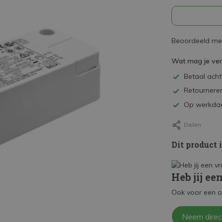
Beoordeeld met
Wat mag je ve
Betaal achte
Retourneren
Op werkdag
Delen
Dit product 
Heb jij ee
Ook voor een o
Neem direc