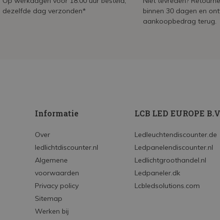
Op werkdagen voor 18:00 uur besteld,
Niet tevreden? Retournee
dezelfde dag verzonden*
binnen 30 dagen en on
aankoopbedrag terug.
Informatie
LCB LED EUROPE B.V
Over
Ledleuchtendiscounter.de
ledlichtdiscounter.nl
Ledpanelendiscounter.nl
Algemene
Ledlichtgroothandel.nl
voorwaarden
Ledpaneler.dk
Privacy policy
Lcbledsolutions.com
Sitemap
Werken bij