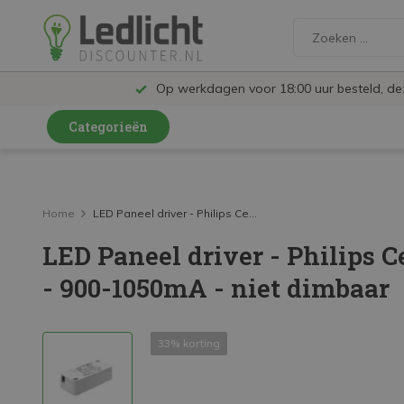
Op werkdagen voor 18:00 uur besteld, d
Categorieën
LED Lampen en Spots
LED Railspots
Home
LED Paneel driver - Philips Ce...
LED Paneel driver - Philips 
LED Panelen
- 900-1050mA - niet dimbaar
LED TL
LED Plafondlampen en Wandlampen
33% korting
LED Schijnwerpers
LED High Bay lampen