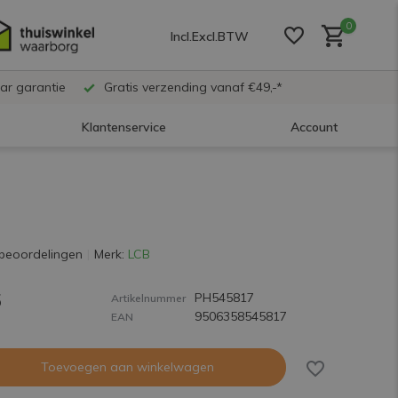
0
Incl.
Excl.
BTW
ar garantie
Gratis verzending vanaf €49,-*
Klantenservice
Account
Account aanmaken
Account aanmaken
beoordelingen
Merk:
LCB
5
PH545817
Account aanmaken
Artikelnummer
9506358545817
EAN
Toevoegen aan winkelwagen