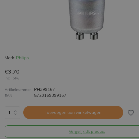
Merk:
Philips
€3,70
Incl. btw
PH399167
Artikelnummer
8720169399167
EAN
Toevoegen aan winkelwagen
Vergelijk dit product