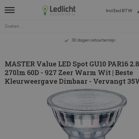
Incl.
Excl.
BTW
Home
MASTER Value LED Spot GU10 PAR...
Tot 10 jaar garantie
MASTER Value LED Spot GU10 PAR16 2
270lm 60D - 927 Zeer Warm Wit | Beste
Kleurweergave Dimbaar - Vervangt 35