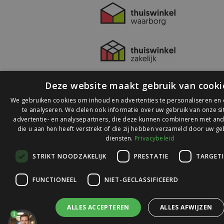
Deze website maakt gebruik van cooki
We gebruiken cookies om inhoud en advertenties te personaliseren en
te analyseren. We delen ook informatie over uw gebruik van onze s
advertentie- en analysepartners, die deze kunnen combineren met and
die u aan hen heeft verstrekt of die zij hebben verzameld door uw ge
© 2026 Ledlichtdiscounter.nl
diensten.
Privacybeleid
STRIKT NOODZAKELIJK
PRESTATIE
TARGET
Wij scoren een
9,1
op
9,1
Webwinkelkeur
FUNCTIONEEL
NIET-GECLASSIFICEERD
ALLES ACCEPTEREN
ALLES AFWIJZEN
1