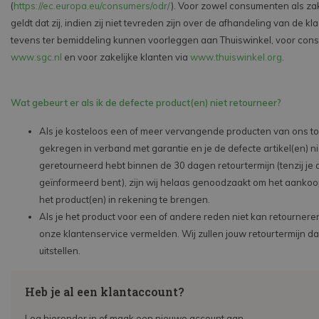
(
https://ec.europa.eu/consumers/odr/
). Voor zowel consumenten als zak
geldt dat zij, indien zij niet tevreden zijn over de afhandeling van de kla
tevens ter bemiddeling kunnen voorleggen aan Thuiswinkel, voor con
www.sgc.nl
en voor zakelijke klanten via
www.thuiswinkel.org
.
Wat gebeurt er als ik de defecte product(en) niet retourneer?
Als je kosteloos een of meer vervangende producten van ons t
gekregen in verband met garantie en je de defecte artikel(en) ni
geretourneerd hebt binnen de 30 dagen retourtermijn (tenzij je
geïnformeerd bent), zijn wij helaas genoodzaakt om het aanko
het product(en) in rekening te brengen.
Als je het product voor een of andere reden niet kan retourneren
onze klantenservice vermelden. Wij zullen jouw retourtermijn dan 
uitstellen.
Heb je al een klantaccount?
Log hieronder in of maak een nieuwe account aan