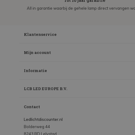
Tot 10 jaar garantie
All in garantie waarbij de gehele lamp direct vervangen wo
Klantenservice
Mijn account
Informatie
LCB LED EUROPE B.V.
Contact
Ledlichtdiscounter.nl
Bolderweg 44
8243 RD Lelystad