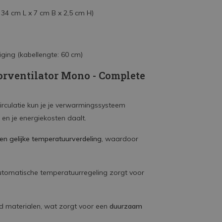
34 cm L x 7 cm B x 2,5 cm H)
ing (kabellengte: 60 cm)
orventilator Mono - Complete
circulatie kun je je verwarmingssysteem
 en je energiekosten daalt.
 en gelijke temperatuurverdeling
, waardoor
 automatische temperatuurregeling zorgt voor
ed materialen, wat zorgt voor een
duurzaam