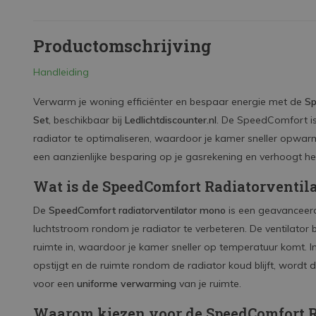
Productomschrijving
Handleiding
Verwarm je woning efficiënter en bespaar energie met de
Sp
Set
, beschikbaar bij
Ledlichtdiscounter.nl
. De SpeedComfort i
radiator te optimaliseren, waardoor je kamer sneller opwarm
een aanzienlijke besparing op je gasrekening en verhoogt he
Wat is de SpeedComfort Radiatorventil
De
SpeedComfort radiatorventilator mono
is een geavanceerd
luchtstroom rondom je radiator te verbeteren. De ventilator 
ruimte in, waardoor je kamer sneller op temperatuur komt. I
opstijgt en de ruimte rondom de radiator koud blijft, wordt d
voor een
uniforme verwarming
van je ruimte.
Waarom kiezen voor de SpeedComfort R