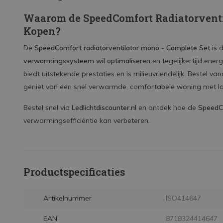
Waarom de SpeedComfort Radiatorventi
Kopen?
De
SpeedComfort radiatorventilator mono - Complete Set
is d
verwarmingssysteem wil optimaliseren
en tegelijkertijd energ
biedt uitstekende prestaties en is milieuvriendelijk. Bestel
geniet van een snel verwarmde, comfortabele woning met la
Bestel snel via
Ledlichtdiscounter.nl
en ontdek hoe de
SpeedCo
verwarmingsefficiëntie kan verbeteren.
Productspecificaties
Artikelnummer
ISO414647
EAN
8719324414647