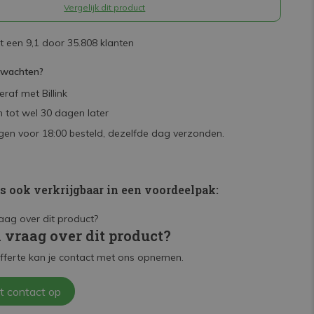
Vergelijk dit product
 een 9,1 door 35.808 klanten
rwachten?
raf met Billink
 tot wel 30 dagen later
en voor 18:00 besteld, dezelfde dag verzonden.
is ook verkrijgbaar in een voordeelpak:
n vraag over dit product?
fferte kan je contact met ons opnemen.
t contact op