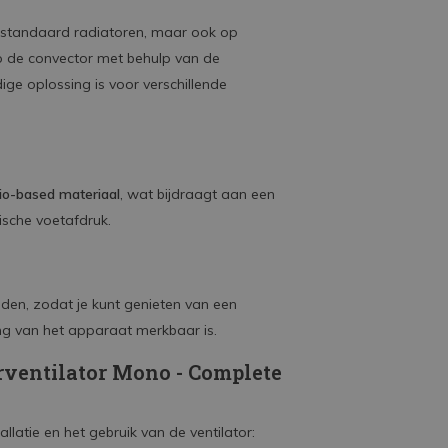
p standaard radiatoren, maar ook op
op de convector met behulp van de
ge oplossing is voor verschillende
io-based materiaal
, wat bijdraagt aan een
ische voetafdruk.
uiden, zodat je kunt genieten van een
g van het apparaat merkbaar is.
rventilator Mono - Complete
llatie en het gebruik van de ventilator: