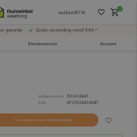
0
Incl.
Excl.
BTW
ar garantie
Gratis verzending vanaf €49,-*
Klantenservice
Account
Account aanmaken
Account aanmaken
ISO414647
Artikelnummer
8719324414647
Account aanmaken
EAN
Toevoegen aan winkelwagen