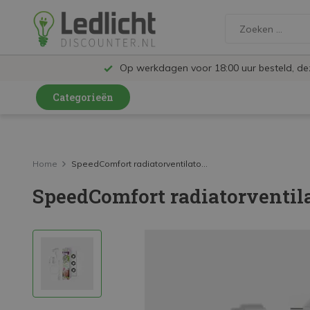
Op werkdagen voor 18:00 uur besteld, d
Categorieën
LED Lampen en Spots
LED Railspots
Home
SpeedComfort radiatorventilato...
SpeedComfort radiatorventil
LED Panelen
LED TL
LED Plafondlampen en Wandlampen
LED Schijnwerpers
LED High Bay lampen