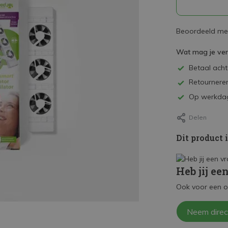
Beoordeeld met
Wat mag je ve
Betaal achte
Retourneren
Op werkdag
Delen
Dit product 
Heb jij ee
Ook voor een o
Neem direc