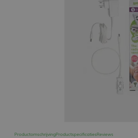
LED Strips
Decoratieve verlichting
LED Buitenverlichting
LED Noodverlichting
Installatiemateriaal
Mega Sale
Verduurzaming
LED TL verlichting
Productomschrijving
Productspecificaties
Reviews