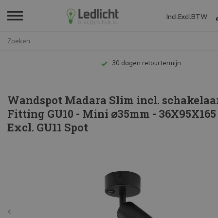
Incl.
Excl.
BTW
Home
Wandspot Madara Slim incl. sch...
Tot 10 jaar garantie
Wandspot Madara Slim incl. schakelaar
Fitting GU10 - Mini ⌀35mm - 36X95X165 
Excl. GU11 Spot