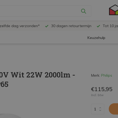
ezelfde dag verzonden*
30 dagen retourtermijn
Tot 10 ja
Keuzehulp
0V Wit 22W 2000lm -
Merk:
Philips
P65
€115,95
Incl. btw