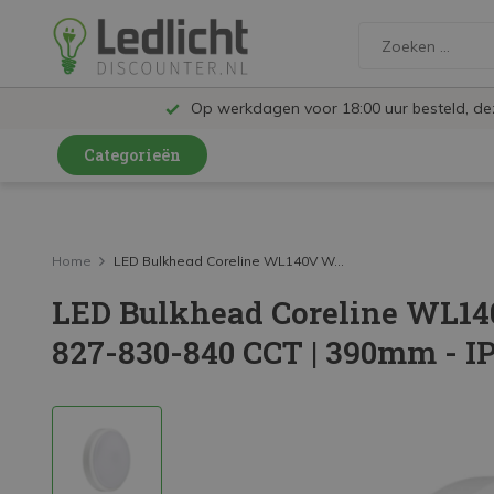
Op werkdagen voor 18:00 uur besteld, d
Categorieën
LED Lampen en Spots
LED Railspots
Home
LED Bulkhead Coreline WL140V W...
LED Bulkhead Coreline WL14
LED Panelen
827-830-840 CCT | 390mm - I
LED TL
LED Plafondlampen en Wandlampen
LED Schijnwerpers
LED High Bay lampen