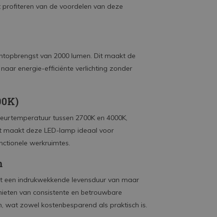
unt profiteren van de voordelen van deze
ichtopbrengst van 2000 lumen. Dit maakt de
aar energie-efficiënte verlichting zonder
00K)
 kleurtemperatuur tussen 2700K en 4000K,
Dit maakt deze LED-lamp ideaal voor
nctionele werkruimtes.
n
et een indrukwekkende levensduur van maar
genieten van consistente en betrouwbare
, wat zowel kostenbesparend als praktisch is.