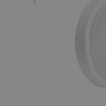
LED Strips
Decoratieve verlichting
LED Buitenverlichting
LED Noodverlichting
Installatiemateriaal
Mega Sale
Verduurzaming
LED TL verlichting