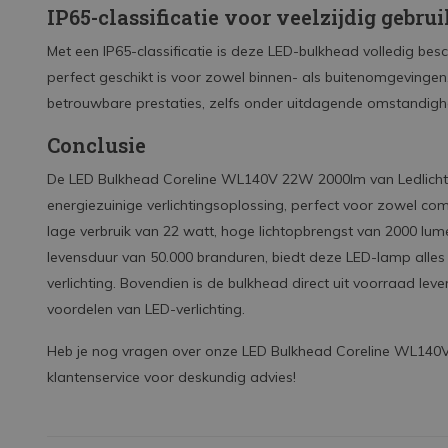
IP65-classificatie voor veelzijdig gebru
Met een IP65-classificatie is deze LED-bulkhead volledig be
perfect geschikt is voor zowel binnen- als buitenomgevinge
betrouwbare prestaties, zelfs onder uitdagende omstandigh
Conclusie
De LED Bulkhead Coreline WL140V 22W 2000lm van Ledlichtd
energiezuinige verlichtingsoplossing, perfect voor zowel com
lage verbruik van 22 watt, hoge lichtopbrengst van 2000 lume
levensduur van 50.000 branduren, biedt deze LED-lamp alles
verlichting. Bovendien is de bulkhead direct uit voorraad lev
voordelen van LED-verlichting.
Heb je nog vragen over onze LED Bulkhead Coreline WL14
klantenservice voor deskundig advies!