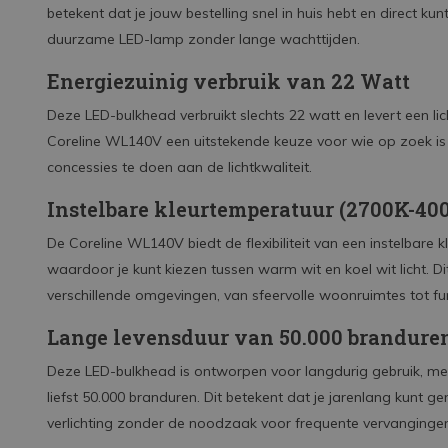
betekent dat je jouw bestelling snel in huis hebt en direct k
duurzame LED-lamp zonder lange wachttijden.
Energiezuinig verbruik van 22 Watt
Deze LED-bulkhead verbruikt slechts 22 watt en levert een l
Coreline WL140V een uitstekende keuze voor wie op zoek is n
concessies te doen aan de lichtkwaliteit.
Instelbare kleurtemperatuur (2700K-40
De Coreline WL140V biedt de flexibiliteit van een instelbare
waardoor je kunt kiezen tussen warm wit en koel wit licht. 
verschillende omgevingen, van sfeervolle woonruimtes tot fu
Lange levensduur van 50.000 brandure
Deze LED-bulkhead is ontworpen voor langdurig gebruik, m
liefst 50.000 branduren. Dit betekent dat je jarenlang kunt 
verlichting zonder de noodzaak voor frequente vervangingen