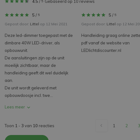
4.5
/
Gebaseerd op 10 reviews
5
5
/
5
/
5
5
Gepost door:
Littel
op 12 Mei 2021
Gepost door:
Littel
op 12 Mei 20
Deze led-dimmer toegepast met de
Handleiding graag online zette
dimbare 40W LED-driver, als
pdf vanaf de website van
opbouwunit.
LEDlichtdiscounter.nl
De aansluitingen zijn op de unit
moeilijk zichtbaar, maar de
handleiding geeft dit wel duidelijk
aan.
De unit wordt geleverd met
opbouwdoosje incl. twe...
Lees meer
Toon
1
-
3
van
10
reacties
1
2