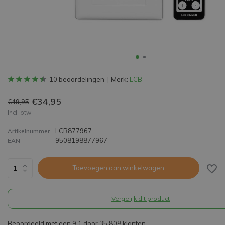
10 beoordelingen
Merk:
LCB
€34,95
€49,95
Incl. btw
LCB877967
Artikelnummer
9508198877967
EAN
Toevoegen aan winkelwagen
Vergelijk dit product
Beoordeeld met een 9,1 door 35.808 klanten