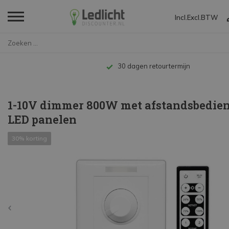
Incl.
Excl.
BTW
Home
1-10V dimmer 800W met afstands...
Tot 10 jaar garantie
1-10V dimmer 800W met afstandsbedien
LED panelen
30% korting