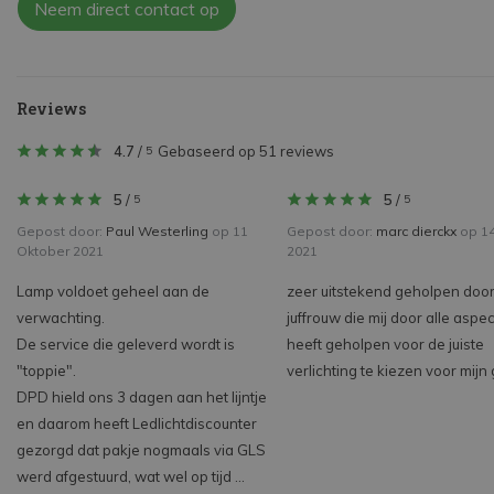
Neem direct contact op
Reviews
4.7
/
Gebaseerd op 51 reviews
5
5
/
5
/
5
5
Gepost door:
Paul Westerling
op 11
Gepost door:
marc dierckx
op 14 
Oktober 2021
2021
Lamp voldoet geheel aan de
zeer uitstekend geholpen doo
verwachting.
juffrouw die mij door alle aspe
De service die geleverd wordt is
heeft geholpen voor de juiste
"toppie".
verlichting te kiezen voor mijn
DPD hield ons 3 dagen aan het lijntje
en daarom heeft Ledlichtdiscounter
gezorgd dat pakje nogmaals via GLS
werd afgestuurd, wat wel op tijd ...