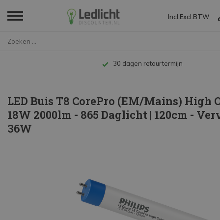
Incl.
Excl.
BTW
Home
LED Buis T8 CorePro (EM/Mains)...
Tot 10 jaar garantie
LED Buis T8 CorePro (EM/Mains) High 
18W 2000lm - 865 Daglicht | 120cm - Ve
36W