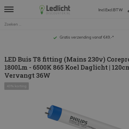
Incl.
Excl.
BTW
Home
LED Buis T8 fitting (Mains 23...
Gratis verzending vanaf €49,-*
LED Buis T8 fitting (Mains 230v) Corepr
1800Lm - 6500K 865 Koel Daglicht | 120cm
Vervangt 36W
43% korting