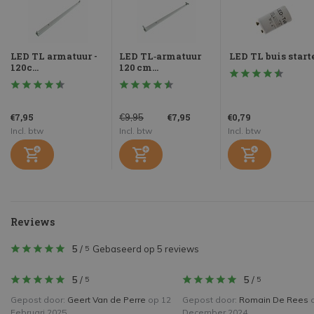
LED TL armatuur -
LED TL‑armatuur
LED TL buis start
120c...
120 cm...
€7,95
€7,95
€0,79
€9,95
Incl. btw
Incl. btw
Incl. btw
Reviews
5
/
Gebaseerd op 5 reviews
5
5
/
5
/
5
5
Gepost door:
Geert Van de Perre
op 12
Gepost door:
Romain De Rees
o
Februari 2025
December 2024