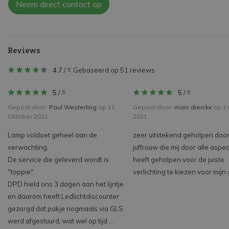
Neem direct contact op
Reviews
4.7
/
Gebaseerd op 51 reviews
5
5
/
5
/
5
5
Gepost door:
Paul Westerling
op 11
Gepost door:
marc dierckx
op 14 
Oktober 2021
2021
Lamp voldoet geheel aan de
zeer uitstekend geholpen doo
verwachting.
juffrouw die mij door alle aspe
De service die geleverd wordt is
heeft geholpen voor de juiste
"toppie".
verlichting te kiezen voor mijn
DPD hield ons 3 dagen aan het lijntje
en daarom heeft Ledlichtdiscounter
gezorgd dat pakje nogmaals via GLS
werd afgestuurd, wat wel op tijd ...