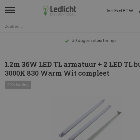
Incl.
Excl.
BTW
Home
1.2m 36W LED TL armatuur + 2 L...
Tot 10 jaar garantie
1.2m 36W LED TL armatuur + 2 LED TL b
3000K 830 Warm Wit compleet
29% korting