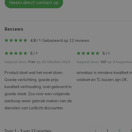
Neem direct contact op
Reviews
4.8
/
Gebaseerd op 12 reviews
5
5
/
5
/
5
5
Gepost door:
Piet
op 25 Oktober 2024
Gepost door:
Stif
op 4 Augustus
Product doet wat het moet doen.
armatuur is mindere kwaliteit 
Goede verlichting. goede prijs
voldoet en TL buizen zijn OK.
kwaliteit verhouding, snel geleverd in
goede staat. Zou voor een volgende
aankoop weer gebruik maken van de
diensten van Ledlicht discounter.
Toon
1
-
3
van
12
reacties
1
2