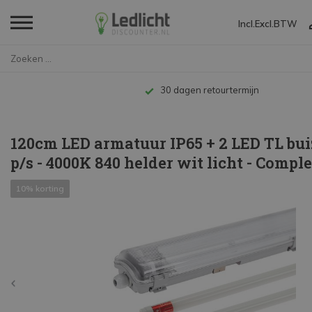
Incl.
Excl.
BTW
Home
120cm LED armatuur IP65 + 2 LE...
Tot 10 jaar garantie
120cm LED armatuur IP65 + 2 LED TL bu
p/s - 4000K 840 helder wit licht - Comple
10% korting