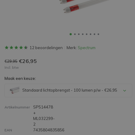
12 beoordelingen
Merk:
Spectrum
€26,95
€29,95
Incl. btw
Maak een keuze:
Standaard lichtopbrengst - 100 lumen p/w - €26,95
SP514478
Artikelnummer
+
ML032299-
2
7435804835856
EAN