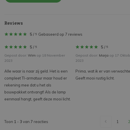
Reviews
5
/
Gebaseerd op 7 reviews
5
5
/
5
/
5
5
Gepost door:
Wim
op 18 November
Gepost door:
Marja
op 17 Oktob
2023
2023
Alle waar is naar zij geld. Het is een
Prima, wat ik er van verwachte
compleet Tl-armatuur maar houd er
Geeft mooi rustig licht.
rekening mee dat u het als
bouwpakket ontvangt! Als de lamp
eenmaal hangt, geeft deze mooi licht.
Toon
1
-
3
van
7
reacties
1