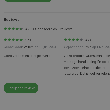
Reviews
4.7
/
Gebaseerd op 3 reviews
5
5
/
4
/
5
5
Gepost door:
Willem
op 13 Juni 2023
Gepost door:
Erwin
op 1 Mei 20
Goed verpakt en snel geleverd
Goed product. Uiterst minimale
montage handleiding! En ook 
eens zeer kleine plaatjes en
lettertype. Dat is wel vervelen
Schrijf een review