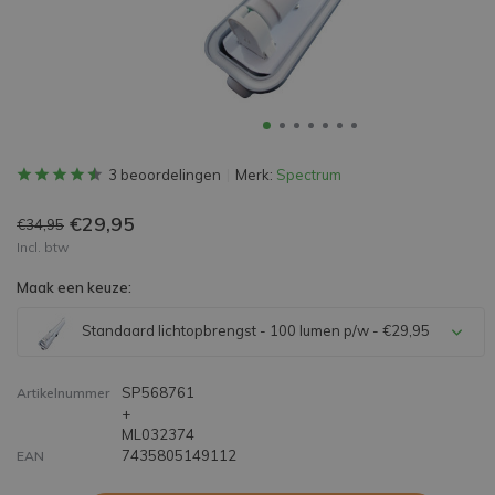
3 beoordelingen
Merk:
Spectrum
€29,95
€34,95
Incl. btw
Maak een keuze:
Standaard lichtopbrengst - 100 lumen p/w - €29,95
SP568761
Artikelnummer
+
ML032374
7435805149112
EAN