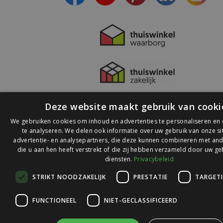
Deze website maakt gebruik van cooki
We gebruiken cookies om inhoud en advertenties te personaliseren en
te analyseren. We delen ook informatie over uw gebruik van onze s
advertentie- en analysepartners, die deze kunnen combineren met and
die u aan hen heeft verstrekt of die zij hebben verzameld door uw ge
© 2026 Ledlichtdiscounter.nl
diensten.
Privacybeleid
STRIKT NOODZAKELIJK
PRESTATIE
TARGET
Wij scoren een
9,1
op
9,1
Webwinkelkeur
FUNCTIONEEL
NIET-GECLASSIFICEERD