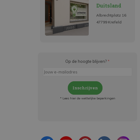
Duitsland
Albrechtplatz 16
47799 Krefeld
Op de hoogte blijven?
*
Inschrijven
* Lees hier de wettelijke beperkingen
Meld je aan en:
- Blijf op de hoogte van alle acties
- Ontvang persoonlijke aanbiedingen
- Lees over de laatste ontwikkelingen