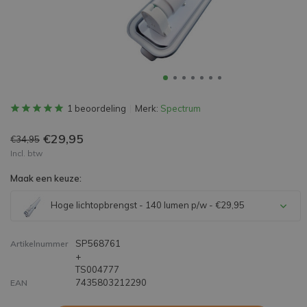
1 beoordeling
Merk:
Spectrum
€29,95
€34,95
Incl. btw
Maak een keuze:
Hoge lichtopbrengst - 140 lumen p/w - €29,95
SP568761
Artikelnummer
+
TS004777
7435803212290
EAN