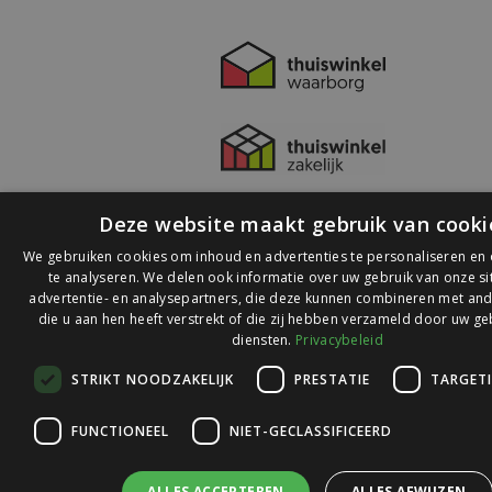
Deze website maakt gebruik van cooki
We gebruiken cookies om inhoud en advertenties te personaliseren en
te analyseren. We delen ook informatie over uw gebruik van onze s
advertentie- en analysepartners, die deze kunnen combineren met and
die u aan hen heeft verstrekt of die zij hebben verzameld door uw ge
© 2026 Ledlichtdiscounter.nl
diensten.
Privacybeleid
STRIKT NOODZAKELIJK
PRESTATIE
TARGET
Wij scoren een
9,1
op
9,1
Webwinkelkeur
FUNCTIONEEL
NIET-GECLASSIFICEERD
ALLES ACCEPTEREN
ALLES AFWIJZEN