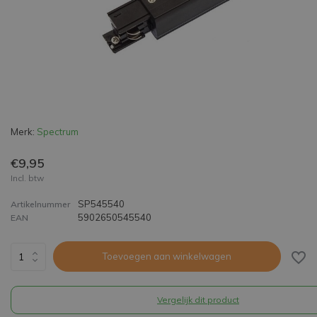
Merk:
Spectrum
€9,95
Incl. btw
SP545540
Artikelnummer
5902650545540
EAN
Toevoegen aan winkelwagen
Vergelijk dit product