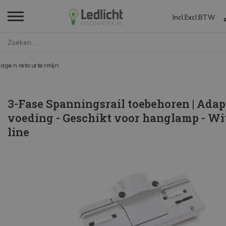
Incl.
Excl.
BTW
Home
3-Fase Spanningsrail toebehore...
Tot 10 jaar garantie
3-Fase Spanningsrail toebehoren | Adap
voeding - Geschikt voor hanglamp - Wit
line