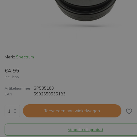
Merk:
Spectrum
€4,95
Incl. btw
SP535183
Artikelnummer
5902650535183
EAN
Toevoegen aan winkelwagen
Vergelijk dit product