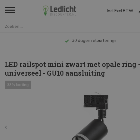
Incl.
Excl.
BTW
Home
LED railspot mini zwart met op...
Tot 10 jaar garantie
LED railspot mini zwart met opale ring 
universeel - GU10 aansluiting
33% korting