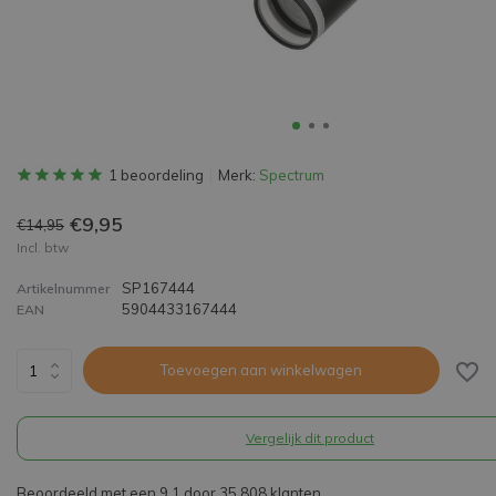
1 beoordeling
Merk:
Spectrum
€9,95
€14,95
Incl. btw
SP167444
Artikelnummer
5904433167444
EAN
Toevoegen aan winkelwagen
Vergelijk dit product
Beoordeeld met een 9,1 door 35.808 klanten