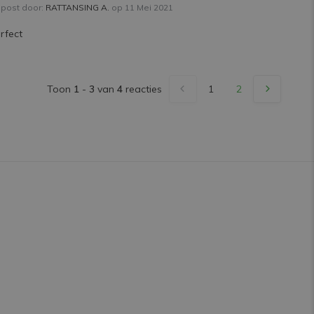
post door:
RATTANSING A.
op 11 Mei 2021
rfect
Toon
1
-
3
van
4
reacties
1
2