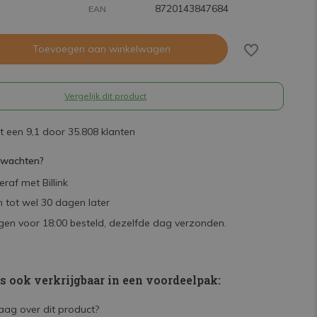
8720143847684
EAN
Toevoegen aan winkelwagen
Vergelijk dit product
 een 9,1 door 35.808 klanten
rwachten?
raf met Billink
 tot wel 30 dagen later
en voor 18:00 besteld, dezelfde dag verzonden.
is ook verkrijgbaar in een voordeelpak: