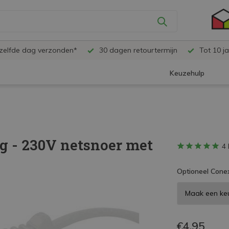
ezelfde dag verzonden*
30 dagen retourtermijn
Tot 10 ja
Keuzehulp
g - 230V netsnoer met
4 
Optioneel Conex
€4,95