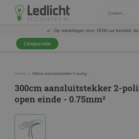
Op werkdagen voor 18:00 uur besteld, d
Categorieën
LED Lampen en Spots
LED Railspots
Home
300cm aansluitstekker 2-polig ...
300cm aansluitstekker 2-poli
LED Panelen
open einde - 0.75mm²
LED TL
LED Plafondlampen en Wandlampen
LED Schijnwerpers
LED High Bay lampen