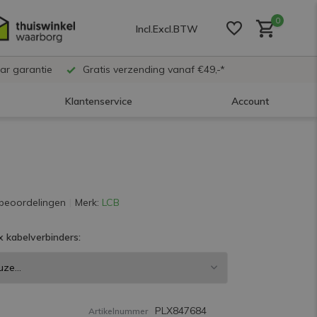
0
Incl.
Excl.
BTW
ar garantie
Gratis verzending vanaf €49,-*
Klantenservice
Account
Account aanmaken
Account aanmaken
beoordelingen
Merk:
LCB
 kabelverbinders:
Account aanmaken
PLX847684
Artikelnummer