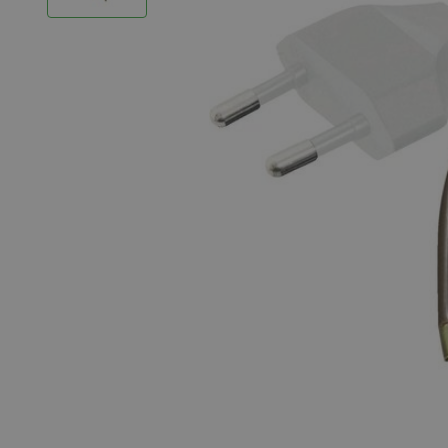
LED Strips
Decoratieve verlichting
LED Buitenverlichting
LED Noodverlichting
Installatiemateriaal
Mega Sale
Verduurzaming
LED TL verlichting