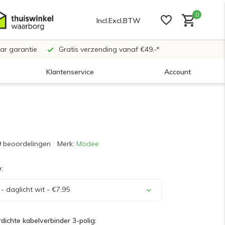
0
Incl.
Excl.
BTW
ar garantie
Gratis verzending vanaf €49,-*
Klantenservice
Account
Account aanmaken
Account aanmaken
9 beoordelingen
Merk:
Modee
:
Account aanmaken
 daglicht wit - €7,95
dichte kabelverbinder 3-polig: