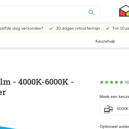
ezelfde dag verzonden*
30 dagen retourtermijn
Tot 10 ja
Keuzehulp
lm - 4000K-6000K -
5
er
Maak een keuze
6000K -
Optioneel water