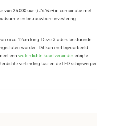
ur van 25.000 uur
(
Lifetime
) in combinatie met
oudsarme en betrouwbare investering.
van circa 12cm lang. Deze 3 aders bestaande
angesloten worden. Dit kan met bijvoorbeeld
neel een
waterdichte kabelverbinder
erbij te
terdichte verbinding tussen de LED schijnwerper