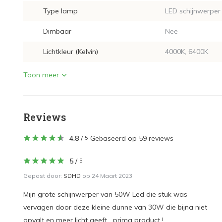
Type lamp
LED schijnwerper
Dimbaar
Nee
Lichtkleur (Kelvin)
4000K, 6400K
Toon meer
Reviews
4.8
/
Gebaseerd op 59 reviews
5
5
/
5
Gepost door:
SDHD
op 24 Maart 2023
Mijn grote schijnwerper van 50W Led die stuk was
vervagen door deze kleine dunne van 30W die bijna niet
opvalt en meer licht geeft....prima product !