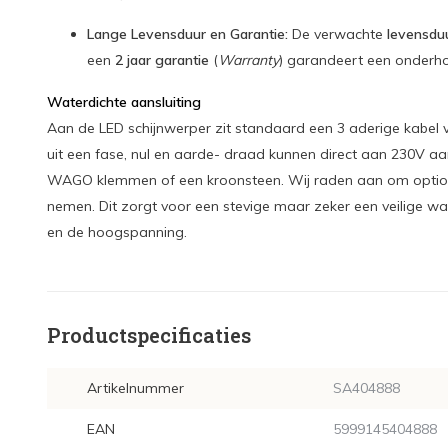
Lange Levensduur en Garantie:
De verwachte
levensdu
een
2 jaar garantie
(
Warranty
) garandeert een onderh
Waterdichte aansluiting
Aan de LED schijnwerper zit standaard een 3 aderige kabel 
uit een fase, nul en aarde- draad kunnen direct aan 230V a
WAGO klemmen of een kroonsteen. Wij raden aan om optio
nemen. Dit zorgt voor een stevige maar zeker een veilige wa
en de hoogspanning.
Productspecificaties
Artikelnummer
SA404888
EAN
5999145404888