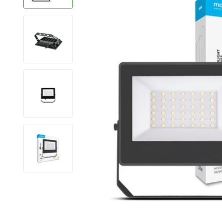
LED Strips
Decoratieve verlichting
LED Buitenverlichting
LED Noodverlichting
Installatiemateriaal
Mega Sale
Verduurzaming
LED TL verlichting