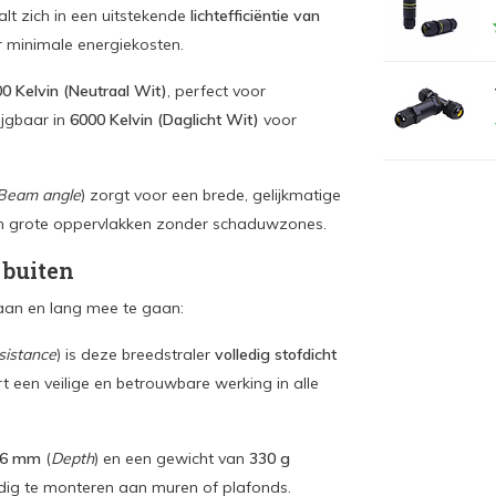
alt zich in een uitstekende
lichtefficiëntie van
r minimale energiekosten.
0 Kelvin (Neutraal Wit)
, perfect voor
ijgbaar in
6000 Kelvin (Daglicht Wit)
voor
Beam angle
) zorgt voor een brede, gelijkmatige
n van grote oppervlakken zonder schaduwzones.
 buiten
an en lang mee te gaan:
sistance
) is deze breedstraler
volledig stofdicht
rt een veilige en betrouwbare werking in alle
26 mm
(
Depth
) en een gewicht van
330 g
oudig te monteren aan muren of plafonds.