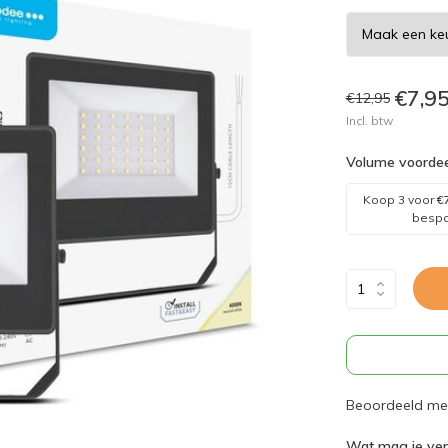
€7,9
€12,95
Incl. btw
Volume voordee
Koop 3 voor
€
besp
Beoordeeld met
Wat mag je ve