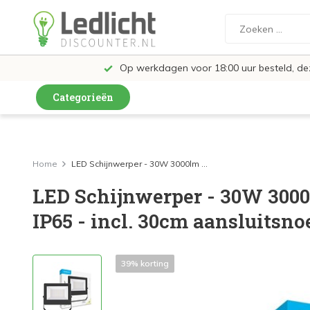
Op werkdagen voor 18:00 uur besteld, d
Categorieën
LED Lampen en Spots
LED Railspots
Home
LED Schijnwerper - 30W 3000lm ...
LED Schijnwerper - 30W 3000
LED Panelen
IP65 - incl. 30cm aansluitsno
LED TL
LED Plafondlampen en Wandlampen
39% korting
LED Schijnwerpers
LED High Bay lampen