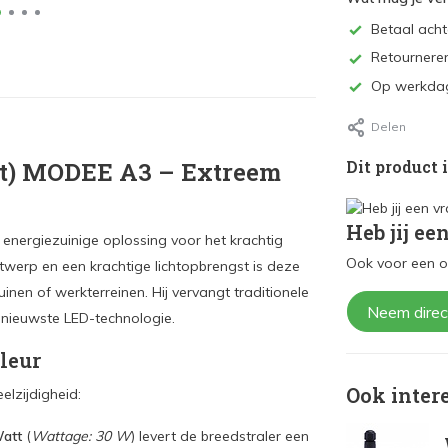
Betaal achte
Retourneren
Op werkdag
Delen
ht) MODEE A3 – Extreem
Dit product 
Heb jij ee
, energiezuinige oplossing voor het krachtig
Ook voor een o
werp en een krachtige lichtopbrengst is deze
uinen of werkterreinen. Hij vervangt traditionele
Neem direc
 nieuwste LED-technologie.
kleur
Ook inter
elzijdigheid:
att
(
Wattage: 30 W
) levert de breedstraler een