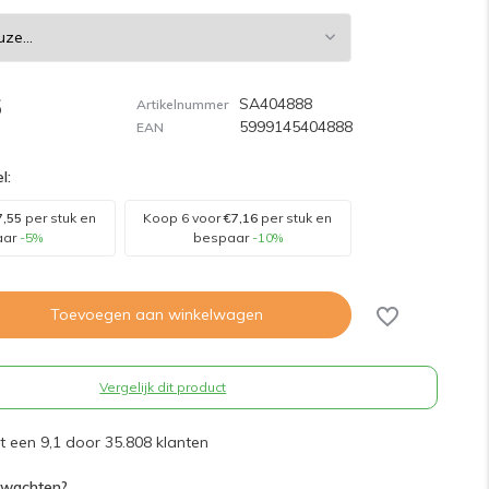
5
SA404888
Artikelnummer
5999145404888
EAN
l:
7,55
per stuk en
Koop 6 voor
€7,16
per stuk en
aar
-5%
bespaar
-10%
Toevoegen aan winkelwagen
Vergelijk dit product
 een 9,1 door 35.808 klanten
rwachten?