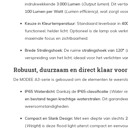
indrukwekkende
3.000 Lumen
(
Output lumen
).
Dit verta
100 Lumen per Watt
(
Lumen efficiency
), wat zorgt voo
Keuze in Kleurtemperatuur:
Standaard leverbaar in
400
functioneel, helder licht. Optioneel is de lamp ook verkr
maximale focus en zichtbaarheid.
Brede Stralingshoek:
De ruime
stralingshoek van 120°
(
verspreiding van het licht, ideaal voor het verlichte
Robuust, duurzaam en direct klaar voor
De MODEE A3-serie is gebouwd om de elementen te weersta
IP65 Waterdicht:
Dankzij de
IP65-classificatie
(
Water re
en bestand tegen krachtige waterstralen
. Dit garandee
weersomstandigheden.
Compact en Slank Design:
Met een diepte van slechts
(
Weight
) is deze flood light uiterst compact en eenv