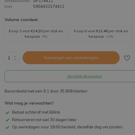
SP174411
Artikelnummer
5904433174411
EAN
Volume voordeel:
Koop 3 voor
€14,20
per stuk en
Koop 6 voor
€13,46
per stuk en
bespaar
-5%
bespaar
-10%
Toevoegen aan winkelwagen
Vergelijk dit product
Beoordeeld met een 9,1 door 35.808 klanten
Wat mag je verwachten?
Betaal achteraf met Billink
Retourneren tot wel 30 dagen later
Op werkdagen voor 18:00 besteld, dezelfde dag verzonden.