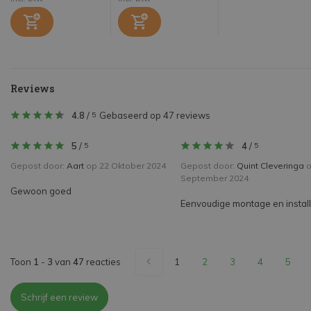
Reviews
4.8
/
Gebaseerd op 47 reviews
5
5
/
4
/
5
5
Gepost door:
Aart
op 22 Oktober 2024
Gepost door:
Quint Cleveringa
o
September 2024
Gewoon goed
Eenvoudige montage en install
Toon
1
-
3
van
47
reacties
1
2
3
4
5
Schrijf een review