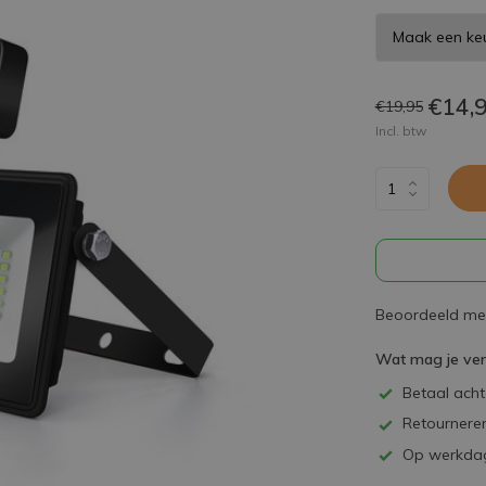
€14,
€19,95
Incl. btw
Beoordeeld met
Wat mag je ve
Betaal achte
Retourneren
Op werkdag