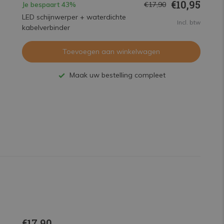
€10,95
Je bespaart 43%
€17,90
LED schijnwerper + waterdichte
Incl. btw
kabelverbinder
Toevoegen aan winkelwagen
Maak uw bestelling compleet
€17,90