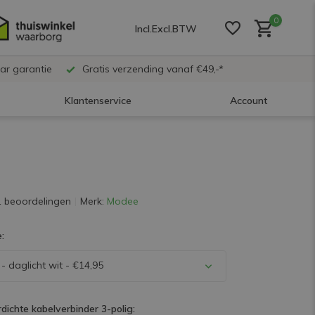
0
Incl.
Excl.
BTW
ar garantie
Gratis verzending vanaf €49,-*
Klantenservice
Account
Account aanmaken
Account aanmaken
1 beoordelingen
Merk:
Modee
:
Account aanmaken
- daglicht wit - €14,95
dichte kabelverbinder 3-polig: