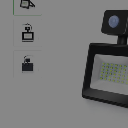
LED Strips
Decoratieve verlichting
LED Buitenverlichting
LED Noodverlichting
Installatiemateriaal
Mega Sale
Verduurzaming
LED TL verlichting