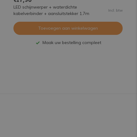
LED schijnwerper + waterdichte
Incl. btw
kabelverbinder + aansluitstekker 1.7m
Toevoegen aan winkelwagen
Maak uw bestelling compleet