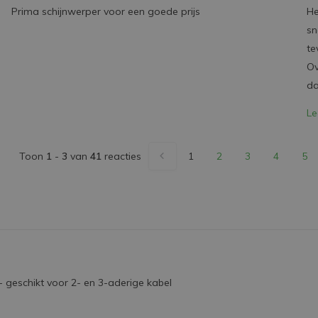
Prima schijnwerper voor een goede prijs
He
sn
te
Ov
da
Le
Toon
1
-
3
van
41
reacties
1
2
3
4
5
- geschikt voor 2- en 3-aderige kabel