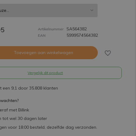
95
SA564382
Artikelnummer
5999574564382
EAN
Toevoegen aan winkelwagen
Vergelijk dit product
 een 9,1 door 35.808 klanten
rwachten?
raf met Billink
 tot wel 30 dagen later
en voor 18:00 besteld, dezelfde dag verzonden.