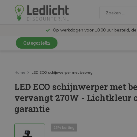
Op werkdagen voor 18:00 uur besteld, d
Categorieën
LED Lampen en Spots
LED Railspots
Home
LED ECO schijnwerper met beweg...
LED ECO schijnwerper met b
LED Panelen
vervangt 270W - Lichtkleur op
LED TL
garantie
LED Plafondlampen en Wandlampen
LED Schijnwerpers
25% korting
LED High Bay lampen