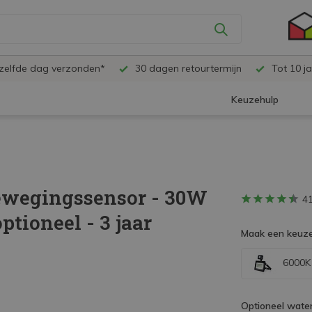
ezelfde dag verzonden*
30 dagen retourtermijn
Tot 10 ja
Keuzehulp
ewegingssensor - 30W
4
tioneel - 3 jaar
Maak een keuze
6000K 
Optioneel water