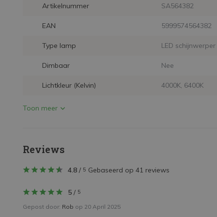
Artikelnummer
SA564382
EAN
5999574564382
Type lamp
LED schijnwerper
Dimbaar
Nee
Lichtkleur (Kelvin)
4000K, 6400K
Toon meer
Reviews
4.8
/
Gebaseerd op 41 reviews
5
5
/
5
Gepost door:
Rob
op 20 April 2025