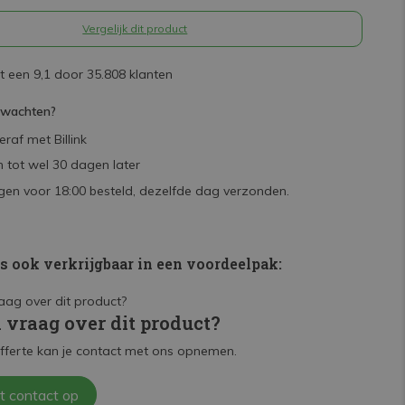
Vergelijk dit product
 een 9,1 door 35.808 klanten
rwachten?
raf met Billink
 tot wel 30 dagen later
en voor 18:00 besteld, dezelfde dag verzonden.
is ook verkrijgbaar in een voordeelpak:
n vraag over dit product?
fferte kan je contact met ons opnemen.
t contact op