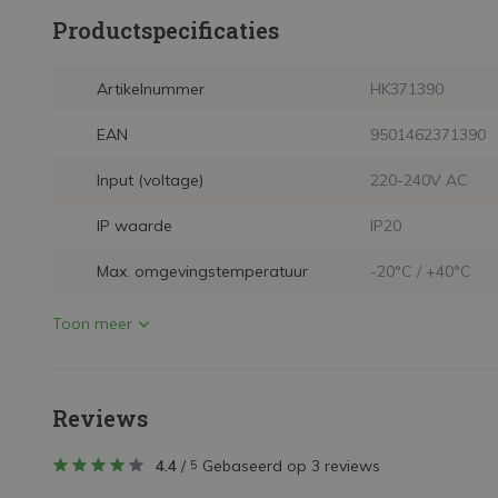
Productspecificaties
Artikelnummer
HK371390
EAN
9501462371390
Input (voltage)
220-240V AC
IP waarde
IP20
Max. omgevingstemperatuur
-20°C / +40°C
Toon meer
Reviews
4.4
/
Gebaseerd op 3 reviews
5