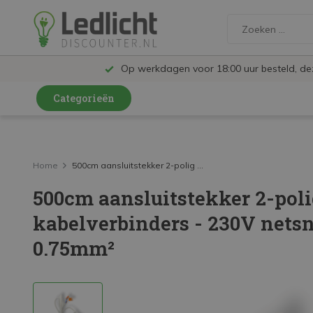
Op werkdagen voor 18:00 uur besteld, d
Categorieën
LED Lampen en Spots
LED Railspots
Home
500cm aansluitstekker 2-polig ...
500cm aansluitstekker 2-pol
LED Panelen
kabelverbinders - 230V netsn
LED TL
0.75mm²
LED Plafondlampen en Wandlampen
LED Schijnwerpers
LED High Bay lampen