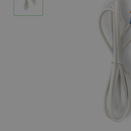
LED Strips
Decoratieve verlichting
LED Buitenverlichting
LED Noodverlichting
Installatiemateriaal
Mega Sale
Verduurzaming
LED TL verlichting