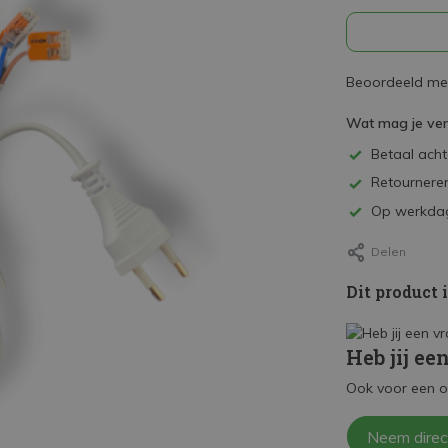
Beoordeeld met
Wat mag je ve
Betaal achte
Retourneren
Op werkdag
Delen
Dit product 
Heb jij ee
Ook voor een o
Neem direc