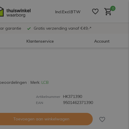
0
Incl.
Excl.
BTW
ar garantie
Gratis verzending vanaf €49,-*
Klantenservice
Account
Account aanmaken
Account aanmaken
beoordelingen
Merk:
LCB
HK371390
Account aanmaken
Artikelnummer
9501462371390
EAN
Toevoegen aan winkelwagen