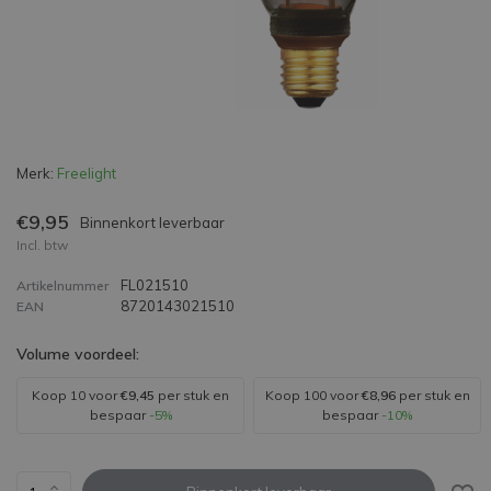
Merk:
Freelight
€9,95
Binnenkort leverbaar
Incl. btw
FL021510
Artikelnummer
8720143021510
EAN
Volume voordeel:
Koop 10 voor
€9,45
per stuk en
Koop 100 voor
€8,96
per stuk en
bespaar
-5%
bespaar
-10%