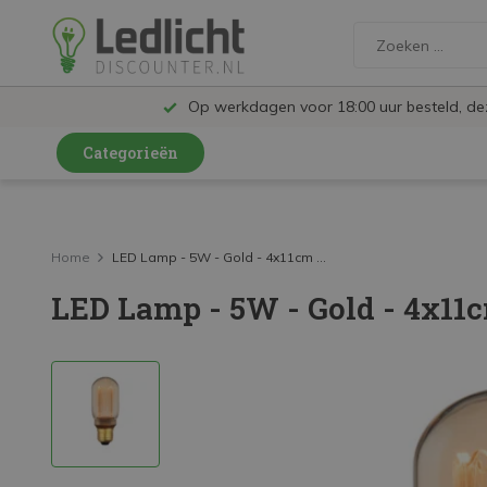
Op werkdagen voor 18:00 uur besteld, d
Categorieën
LED Lampen en Spots
LED Railspots
Home
LED Lamp - 5W - Gold - 4x11cm ...
LED Lamp - 5W - Gold - 4x11c
LED Panelen
LED TL
LED Plafondlampen en Wandlampen
LED Schijnwerpers
LED High Bay lampen