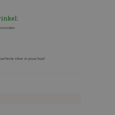
inkel:
verzonden
rfecte sfeer in jouw huis!