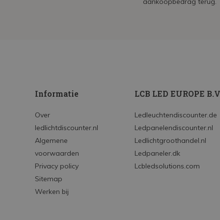
aankoopbedrag terug.
Informatie
LCB LED EUROPE B.V
Over
Ledleuchtendiscounter.de
ledlichtdiscounter.nl
Ledpanelendiscounter.nl
Algemene
Ledlichtgroothandel.nl
voorwaarden
Ledpaneler.dk
Privacy policy
Lcbledsolutions.com
Sitemap
Werken bij