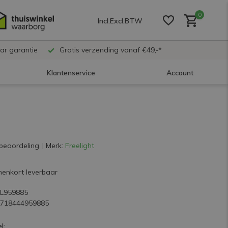
0
Incl.
Excl.
BTW
ar garantie
Gratis verzending vanaf €49,-*
Klantenservice
Account
Account aanmaken
Account aanmaken
beoordeling
Merk:
Freelight
Account aanmaken
nenkort leverbaar
FL959885
8718444959885
l: