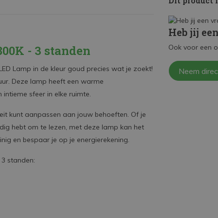
Dit product 
Heb jij ee
800K - 3 standen
Ook voor een o
ze LED Lamp in de kleur goud precies wat je zoekt!
Neem direc
tuur. Deze lamp heeft een warme
intieme sfeer in elke ruimte.
teit kunt aanpassen aan jouw behoeften. Of je
nodig hebt om te lezen, met deze lamp kan het
ig en bespaar je op je energierekening.
 3 standen: