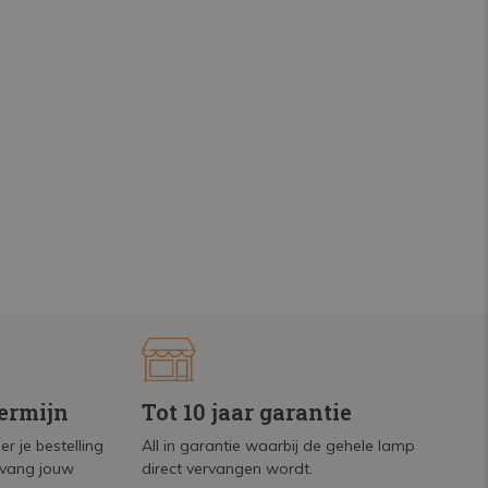
termijn
Tot 10 jaar garantie
r je bestelling
All in garantie waarbij de gehele lamp
tvang jouw
direct vervangen wordt.