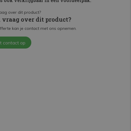
is ook verkrijgbaar in een voordeelpak:
n vraag over dit product?
fferte kan je contact met ons opnemen.
t contact op