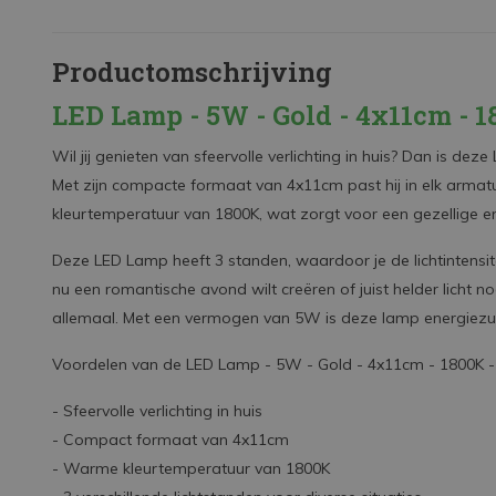
Productomschrijving
LED Lamp - 5W - Gold - 4x11cm - 1
Wil jij genieten van sfeervolle verlichting in huis? Dan is de
Met zijn compacte formaat van 4x11cm past hij in elk arma
kleurtemperatuur van 1800K, wat zorgt voor een gezellige en 
Deze LED Lamp heeft 3 standen, waardoor je de lichtintensi
nu een romantische avond wilt creëren of juist helder licht 
allemaal. Met een vermogen van 5W is deze lamp energiezuin
Voordelen van de LED Lamp - 5W - Gold - 4x11cm - 1800K -
- Sfeervolle verlichting in huis
- Compact formaat van 4x11cm
- Warme kleurtemperatuur van 1800K