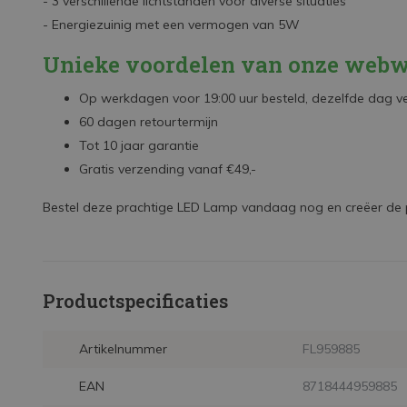
- 3 verschillende lichtstanden voor diverse situaties
- Energiezuinig met een vermogen van 5W
Unieke voordelen van onze webw
Op werkdagen voor 19:00 uur besteld, dezelfde dag 
60 dagen retourtermijn
Tot 10 jaar garantie
Gratis verzending vanaf €49,-
Bestel deze prachtige LED Lamp vandaag nog en creëer de pe
Productspecificaties
Artikelnummer
FL959885
EAN
8718444959885