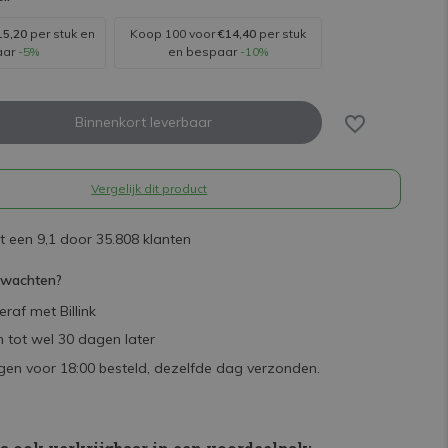
15,20
per stuk en
Koop 100 voor
€14,40
per stuk
aar
-5%
en bespaar
-10%
Binnenkort leverbaar
Vergelijk dit product
 een 9,1 door 35.808 klanten
rwachten?
raf met Billink
 tot wel 30 dagen later
en voor 18:00 besteld, dezelfde dag verzonden.