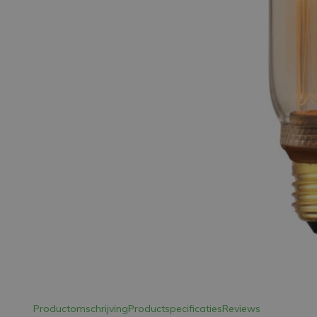
LED Strips
Decoratieve verlichting
LED Buitenverlichting
LED Noodverlichting
Installatiemateriaal
Mega Sale
Verduurzaming
LED TL verlichting
Productomschrijving
Productspecificaties
Reviews