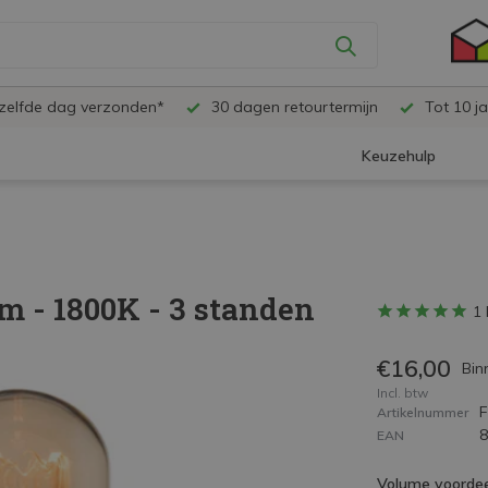
ezelfde dag verzonden*
30 dagen retourtermijn
Tot 10 ja
Keuzehulp
m - 1800K - 3 standen
1 
€16,00
Bin
Incl. btw
Artikelnummer
EAN
Volume voordee