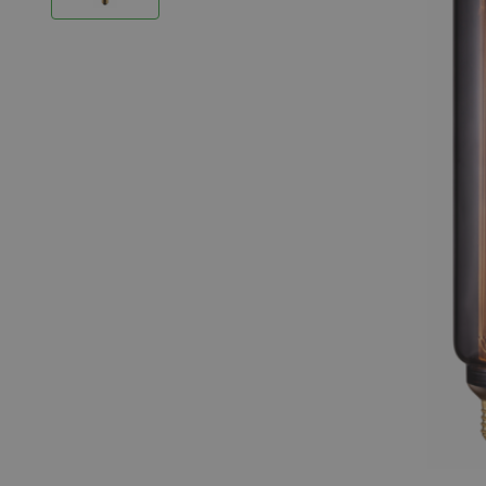
LED Strips
Decoratieve verlichting
LED Buitenverlichting
LED Noodverlichting
Installatiemateriaal
Mega Sale
Verduurzaming
LED TL verlichting