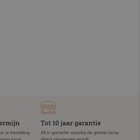
termijn
Tot 10 jaar garantie
r je bestelling
All in garantie waarbij de gehele lamp
tvang jouw
direct vervangen wordt.