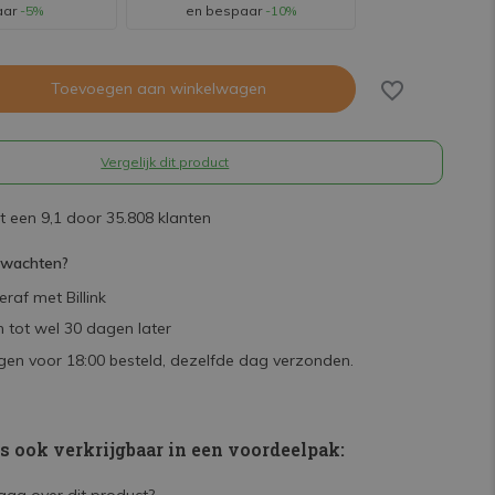
aar
-5%
en bespaar
-10%
Toevoegen aan winkelwagen
Vergelijk dit product
 een 9,1 door 35.808 klanten
rwachten?
raf met Billink
 tot wel 30 dagen later
en voor 18:00 besteld, dezelfde dag verzonden.
is ook verkrijgbaar in een voordeelpak: