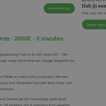
Heb jij ee
Installatiehulp
Ook voor een o
Neem direc
cm - 2000K - 3 standen
tingsoplossing? Dan is de LED Lamp E27 - 5W -
esign voegt deze lamp een vleugje elegantie toe
 helder en warm licht produceert. Met een
n jouw huis. Bovendien beschikt deze lamp over
nt kiezen.
eid. Dankzij de LED technologie gaat deze
. Dit betekent dat je jarenlang kunt genieten