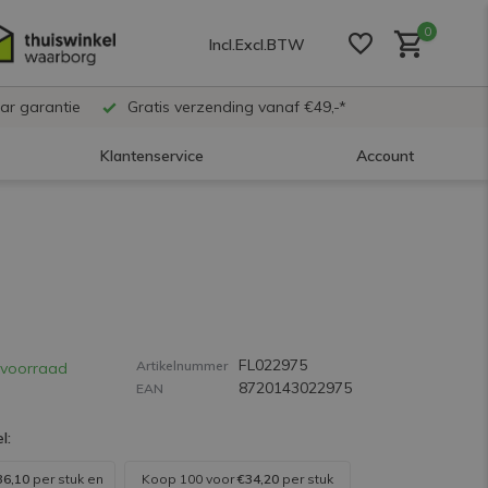
0
Incl.
Excl.
BTW
ar garantie
Gratis verzending vanaf €49,-*
Klantenservice
Account
Account aanmaken
Account aanmaken
FL022975
Account aanmaken
Artikelnummer
voorraad
8720143022975
EAN
l:
36,10
per stuk en
Koop 100 voor
€34,20
per stuk