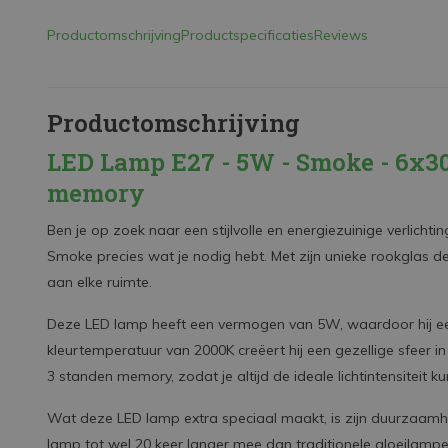
Productomschrijving
Productspecificaties
Reviews
Productomschrijving
LED Lamp E27 - 5W - Smoke - 6x30
memory
Ben je op zoek naar een stijlvolle en energiezuinige verlich
Smoke precies wat je nodig hebt. Met zijn unieke rookglas d
aan elke ruimte.
Deze LED lamp heeft een vermogen van 5W, waardoor hij een
kleurtemperatuur van 2000K creëert hij een gezellige sfeer i
3 standen memory, zodat je altijd de ideale lichtintensiteit ku
Wat deze LED lamp extra speciaal maakt, is zijn duurzaamh
lamp tot wel 20 keer langer mee dan traditionele gloeilampen