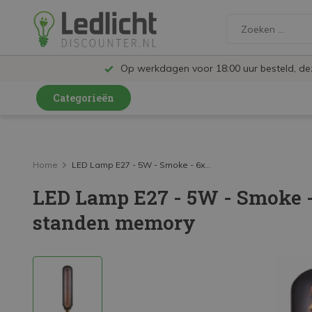
Op werkdagen voor 18:00 uur besteld, d
Categorieën
LED Lampen en Spots
LED Railspots
Home
LED Lamp E27 - 5W - Smoke - 6x...
LED Lamp E27 - 5W - Smoke -
LED Panelen
standen memory
LED TL
LED Plafondlampen en Wandlampen
LED Schijnwerpers
LED High Bay lampen