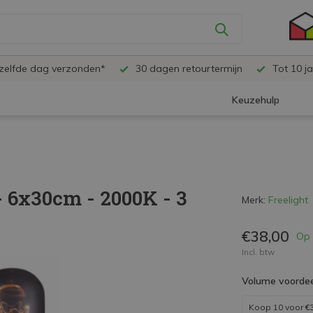
ezelfde dag verzonden*
30 dagen retourtermijn
Tot 10 ja
Keuzehulp
 6x30cm - 2000K - 3
Merk:
Freelight
€38,00
Op 
Incl. btw
Volume voordee
Koop 10 voor
€