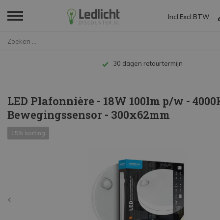
Incl.
Excl.
BTW
Home
LED Plafonnière - 18W 100lm p...
Tot 10 jaar garantie
LED Plafonnière - 18W 100lm p/w - 4000K
Bewegingssensor - 300x62mm
15% korting