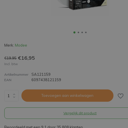
Merk:
Modee
€16,95
€19,95
Incl. btw
SA121159
Artikelnummer
6097438121159
EAN
Toevoegen aan winkelwagen
Vergelijk dit product
Beoordeeld met een 9,1 door 35.808 klanten