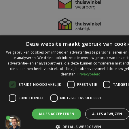
Deze website maakt gebruik van cooki
We gebruiken cookies om inhoud en advertenties te personaliseren en
te analyseren. We delen ook informatie over uw gebruik van onze s
advertentie- en analysepartners, die deze kunnen combineren met and
die u aan hen heeft verstrekt of die zij hebben verzameld door uw ge
© 2026 Ledlichtdiscounter.nl
diensten.
Privacybeleid
STRIKT NOODZAKELIJK
PRESTATIE
TARGET
Wij scoren een
9,1
op
9,1
Webwinkelkeur
FUNCTIONEEL
NIET-GECLASSIFICEERD
ALLES ACCEPTEREN
ALLES AFWIJZEN
1
DETAILS WEERGEVEN