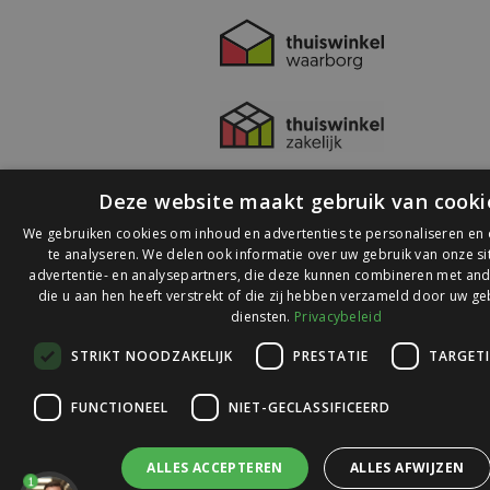
Deze website maakt gebruik van cooki
We gebruiken cookies om inhoud en advertenties te personaliseren en
te analyseren. We delen ook informatie over uw gebruik van onze s
advertentie- en analysepartners, die deze kunnen combineren met and
die u aan hen heeft verstrekt of die zij hebben verzameld door uw ge
© 2026 Ledlichtdiscounter.nl
diensten.
Privacybeleid
STRIKT NOODZAKELIJK
PRESTATIE
TARGET
Wij scoren een
9,1
op
9,1
Webwinkelkeur
FUNCTIONEEL
NIET-GECLASSIFICEERD
ALLES ACCEPTEREN
ALLES AFWIJZEN
1