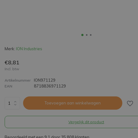
Merk:
ION Industries
€8,81
Incl. btw
ION971129
Artikelnummer
8718836971129
EAN
Toevoegen aan winkelwagen
Vergelijk dit product
Beoordeeld met een 9,1 door 35.808 klanten