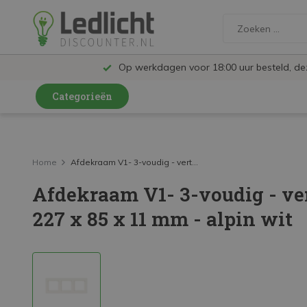
Op werkdagen voor 18:00 uur besteld, d
Categorieën
LED Lampen en Spots
LED Railspots
Home
Afdekraam V1- 3-voudig - vert...
Afdekraam V1- 3-voudig - ver
LED Panelen
227 x 85 x 11 mm - alpin wit
LED TL
LED Plafondlampen en Wandlampen
LED Schijnwerpers
LED High Bay lampen