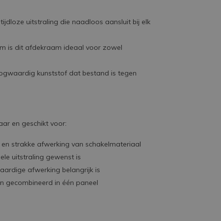
ijdloze uitstraling die naadloos aansluit bij elk
m is dit afdekraam ideaal voor zowel
waardig kunststof dat bestand is tegen
baar en geschikt voor:
en strakke afwerking van schakelmateriaal
le uitstraling gewenst is
rdige afwerking belangrijk is
en gecombineerd in één paneel