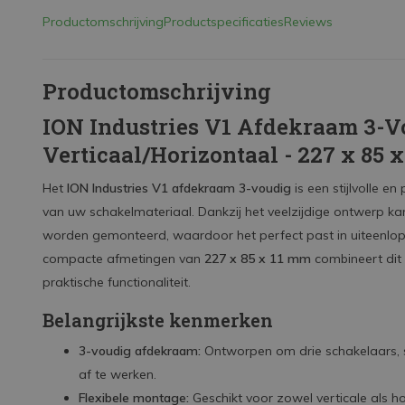
Productomschrijving
Productspecificaties
Reviews
Productomschrijving
ION Industries V1 Afdekraam 3-V
Verticaal/Horizontaal - 227 x 85 
Het
ION Industries V1 afdekraam 3-voudig
is een stijlvolle e
van uw schakelmateriaal. Dankzij het veelzijdige ontwerp k
worden gemonteerd, waardoor het perfect past in uiteenlo
compacte afmetingen van
227 x 85 x 11 mm
combineert dit 
praktische functionaliteit.
Belangrijkste kenmerken
3-voudig afdekraam:
Ontworpen om drie schakelaars, s
af te werken.
Flexibele montage:
Geschikt voor zowel verticale als ho