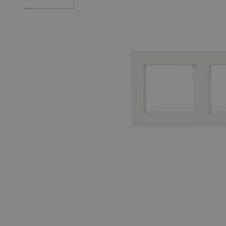
LED Strips
Decoratieve verlichting
LED Buitenverlichting
LED Noodverlichting
Installatiemateriaal
Mega Sale
Verduurzaming
LED TL verlichting