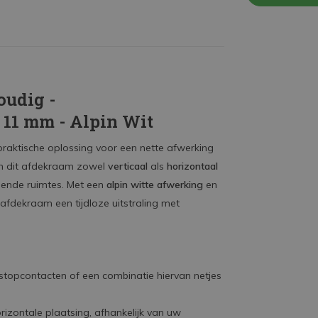
oudig -
x 11 mm - Alpin Wit
n praktische oplossing voor een nette afwerking
an dit afdekraam zowel
verticaal
als
horizontaal
pende ruimtes. Met een
alpin witte afwerking
en
afdekraam een tijdloze uitstraling met
topcontacten of een combinatie hiervan netjes
rizontale plaatsing, afhankelijk van uw