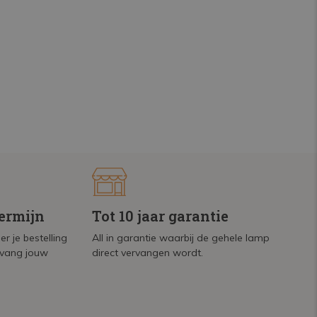
termijn
Tot 10 jaar garantie
r je bestelling
All in garantie waarbij de gehele lamp
tvang jouw
direct vervangen wordt.