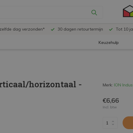
ezelfde dag verzonden*
30 dagen retourtermijn
Tot 10 ja
Keuzehulp
ticaal/horizontaal -
Merk:
ION Indus
€6,66
Incl. btw