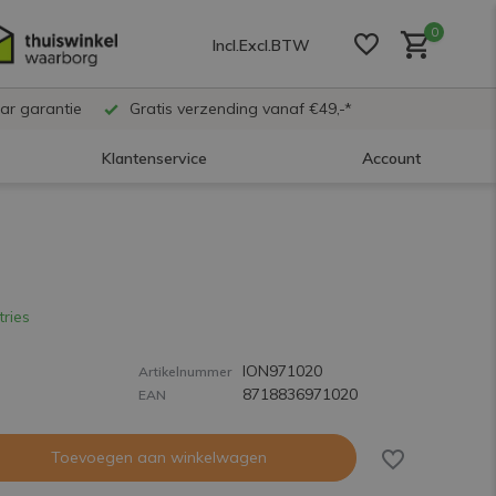
0
Incl.
Excl.
BTW
ar garantie
Gratis verzending vanaf €49,-*
Klantenservice
Account
Account aanmaken
Account aanmaken
tries
ION971020
Account aanmaken
Artikelnummer
8718836971020
EAN
Toevoegen aan winkelwagen