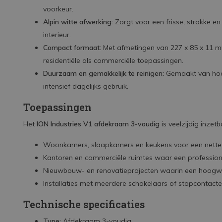
voorkeur.
Alpin witte afwerking:
Zorgt voor een frisse, strakke en t
interieur.
Compact formaat:
Met afmetingen van 227 x 85 x 11 m
residentiële als commerciële toepassingen.
Duurzaam en gemakkelijk te reinigen:
Gemaakt van hoog
intensief dagelijks gebruik.
Toepassingen
Het
ION Industries V1 afdekraam 3-voudig
is veelzijdig inzet
Woonkamers, slaapkamers en keukens voor een nette 
Kantoren en commerciële ruimtes waar een professione
Nieuwbouw- en renovatieprojecten waarin een hoogwaa
Installaties met meerdere schakelaars of stopcontact
Technische specificaties
Type:
Afdekraam 3-voudig