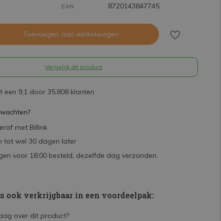
8720143847745
EAN
Toevoegen aan winkelwagen
Vergelijk dit product
 een 9,1 door 35.808 klanten
rwachten?
raf met Billink
 tot wel 30 dagen later
en voor 18:00 besteld, dezelfde dag verzonden.
is ook verkrijgbaar in een voordeelpak: