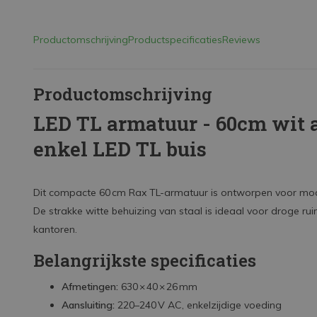
Productomschrijving
Productspecificaties
Reviews
Productomschrijving
LED TL armatuur - 60cm wit 
enkel LED TL buis
Dit compacte 60 cm Rax TL-armatuur is ontworpen voor mod
De strakke witte behuizing van staal is ideaal voor droge r
kantoren.
Belangrijkste specificaties
Afmetingen:
630 × 40 × 26 mm
Aansluiting:
220–240 V AC, enkelzijdige voeding