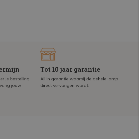
termijn
Tot 10 jaar garantie
r je bestelling
All in garantie waarbij de gehele lamp
tvang jouw
direct vervangen wordt.