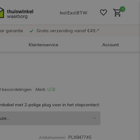
0
Incl.
Excl.
BTW
ar garantie
Gratis verzending vanaf €49,-*
Klantenservice
Account
Account aanmaken
Account aanmaken
0 beoordelingen
Merk:
LCB
mkabel met 2-polige plug voor in het stopcontact:
Account aanmaken
PLX847745
Artikelnummer