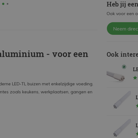
Heb jij ee
Ook voor een o
Neem direc
aluminium - voor een
Ook inter
LE
erne LED‑TL buizen met enkelzijdige voeding.
uimtes zoals keukens, werkplaatsen, gangen en
L
L