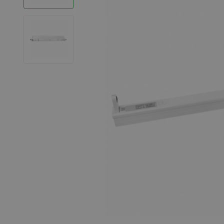
LED Strips
Decoratieve verlichting
LED Buitenverlichting
LED Noodverlichting
Installatiemateriaal
Mega Sale
Verduurzaming
LED TL verlichting