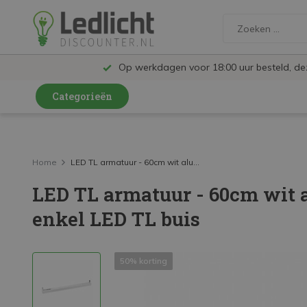
Op werkdagen voor 18:00 uur besteld, d
Categorieën
LED Lampen en Spots
LED Railspots
Home
LED TL armatuur - 60cm wit alu...
LED TL armatuur - 60cm wit 
LED Panelen
enkel LED TL buis
LED TL
LED Plafondlampen en Wandlampen
50% korting
LED Schijnwerpers
LED High Bay lampen