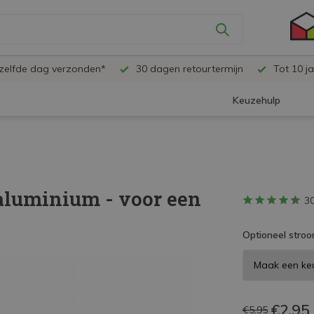
ezelfde dag verzonden*
30 dagen retourtermijn
Tot 10 ja
Keuzehulp
aluminium - voor een
3
Optioneel stroo
€2,95
€5,95