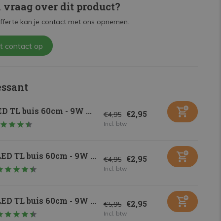
n vraag over dit product?
fferte kan je contact met ons opnemen.
t contact op
essant
D TL buis 60cm - 9W ...
€2,95
€4,95
Incl. btw
ED TL buis 60cm - 9W ...
€2,95
€4,95
Incl. btw
ED TL buis 60cm - 9W ...
€2,95
€5,95
Incl. btw