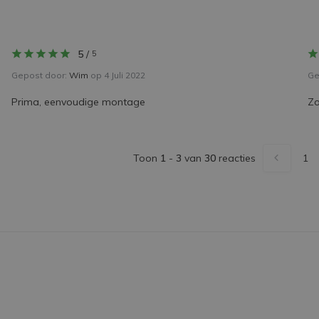
5
/
5
Gepost door:
Wim
op 4 Juli 2022
Ge
Prima, eenvoudige montage
Zo
Toon
1
-
3
van
30
reacties
1