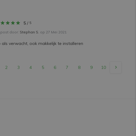
5
/
5
post door:
Stephan S.
op 27 Mei 2021
 als verwacht, ook makkelijk te installeren
2
3
4
5
6
7
8
9
10