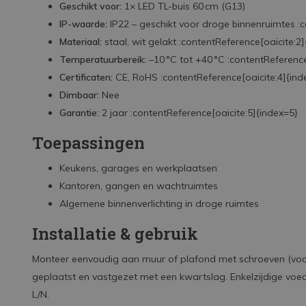
Geschikt voor:
1× LED TL-buis 60 cm (G13)
IP-waarde:
IP22 – geschikt voor droge binnenruimtes :c
Materiaal:
staal, wit gelakt :contentReference[oaicite:2
Temperatuurbereik:
–10 °C tot +40 °C :contentReference
Certificaten:
CE, RoHS :contentReference[oaicite:4]{ind
Dimbaar:
Nee
Garantie:
2 jaar :contentReference[oaicite:5]{index=5}
Toepassingen
Keukens, garages en werkplaatsen
Kantoren, gangen en wachtruimtes
Algemene binnenverlichting in droge ruimtes
Installatie & gebruik
Monteer eenvoudig aan muur of plafond met schroeven (voor
geplaatst en vastgezet met een kwartslag. Enkelzijdige voed
L/N.